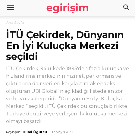
Ana Sayfa
İTÜ Çekirdek, Dünyanın
En İyi Kuluçka Merkezi
seçildi
İTÜ Çekirdek, 94 ülkede 1895'den fazla kuluçka ve
hızlandırma merkezinin hizmet, performans ve
çıktılarına dair verileri karşılaştırarak endeks
oluşturan UBI Global’in açıkladığı listede en zor
ve büyük kategoride “Dünyanın En İyi Kuluçka
Merkezi” seçildi. İTÜ Çekirdek bu sonuçla birlikte
Türkiye’den zirveye yerleşen ilk kuluçka merkezi
olmayı başardı.
Paylaşan:
Hilmi Öğütcü
-
17 Mayıs 2023