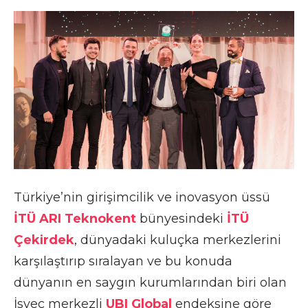
Türkiye’nin girişimcilik ve inovasyon üssü
İTÜ ARI Teknokent
bünyesindeki
İTÜ
Çekirdek
, dünyadaki kuluçka merkezlerini
karşılaştırıp sıralayan ve bu konuda
dünyanın en saygın kurumlarından biri olan
İsveç merkezli
UBI Global
endeksine göre