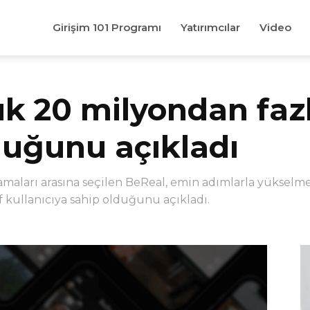
Girişim 101 Programı
Yatırımcılar
Video
k 20 milyondan fazl
lduğunu açıkladı
lamaları arasına seçilen BeReal, emin adımlarla yüksel
 kullanıcıya sahip olduğunu açıkladı.