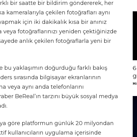
klı bir saatte bir bildirim göndererek, her
ka kameralarıyla çekilen fotoğrafları aynı
apmak için iki dakikalık kısa bir anınız
 veya fotoğraflarınızı yeniden çektiğinizde
 sayede anlık çekilen fotoğraflarla yeni bir
de bu yaklaşımın doğurduğu farklı bakış
6
g
 ders sırasında bilgisayar ekranlarının
Hi
na veya aynı anda telefonlarını
eraber BeReal’ın tarzını büyük sosyal medya
dı.
maya göre platformun günlük 20 milyondan
ktif kullanıcıların uygulama içerisinde