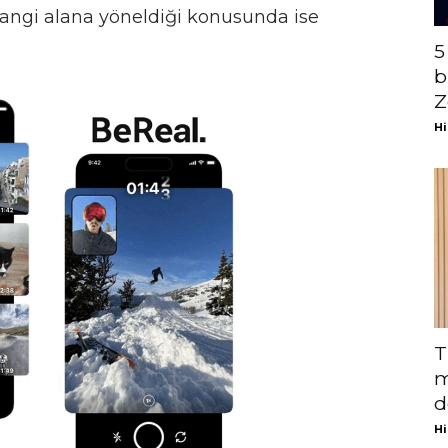
hangi alana yöneldiği konusunda ise
5
b
Z
Hi
T
m
d
Hi