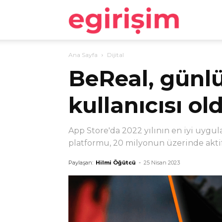
egirişim
Ana Sayfa
Dijital
BeReal, günlü
kullanıcısı o
App Store'da 2022 yılının en iyi uygu
platformu, 20 milyonun üzerinde aktif
Paylaşan:
Hilmi Öğütcü
-
25 Nisan 2023