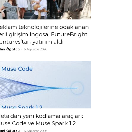
eklam teknolojilerine odaklanan
erli girişim Ingosa, FutureBright
entures’tan yatırım aldı
lmi Öğütcü
-
6 Ağustos 2026
eta’dan yeni kodlama araçları:
use Code ve Muse Spark 1.2
lmi Öğütcü
-
6 Ağustos 2026