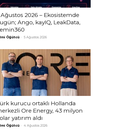
 Ağustos 2026 – Ekosistemde
ugün; Ango, kayIQ, LeakData,
emin360
lmi Öğütcü
-
5 Ağustos 2026
ürk kurucu ortaklı Hollanda
erkezli Ore Energy, 43 milyon
olar yatırım aldı
lmi Öğütcü
-
4 Ağustos 2026