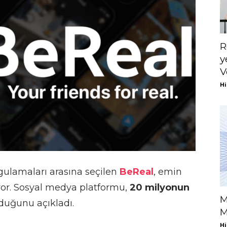
R
y
V
Hi
ygulamaları arasına seçilen
BeReal
, emin
r. Sosyal medya platformu,
20 milyonun
M
lduğunu açıkladı.
M
Hi