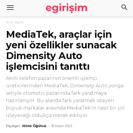
Ana Sayfa
MediaTek, araçlar için
yeni özellikler sunacak
Dimensity Auto
işlemcisini tanıttı
Akıllı telefon pazarının önemli işlemci
üreticilerinden MediaTek, Dimensity Auto yonga
setiyle otomotiv pazarında fark yaratmaya
hazırlanıyor. Bu alanda fark yaratmak isteyen
büyük markalar arasında MediaTek'in nasıl bir yol
izleyeceği oldukça merak ediliyor.
Paylaşan:
Hilmi Öğütcü
-
18 Nisan 2023