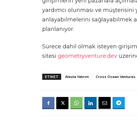
girişimlerin yeni pazarlara açılma
yardımcı olunması ve müşterisini y
anlayabilmelerini sağlayabilmek adı
planlanıyor.
Sürece dahil olmak isteyen giri
sitesi
geometryventure.dev
üzerind
ETIKET
Alesta Yatırım
Cross Ocean Ventures