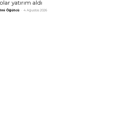
olar yatırım aldı
lmi Öğütcü
-
4 Ağustos 2026