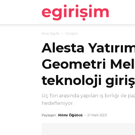
egirişim
Ana Sayfa
Girişim
Alesta Yatırı
Geometri Mel
teknoloji gir
Üç fon arasında yapılan iş birliği ile 
hedefleniyor.
Paylaşan:
Hilmi Öğütcü
-
21 Mart 2023