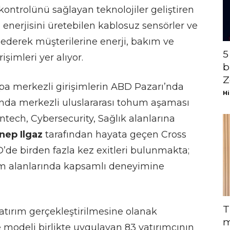
ontrolünü sağlayan teknolojiler geliştiren
 enerjisini üretebilen kablosuz sensörler ve
ip ederek müşterilerine enerji, bakım ve
5
rişimleri yer alıyor.
b
Z
pa merkezli girişimlerin ABD Pazarı’nda
Hi
nda merkezli uluslararası tohum aşaması
ntech, Cybersecurity, Sağlık alanlarına
nep Ilgaz
tarafından hayata geçen Cross
de birden fazla kez exitleri bulunmakta;
ırım alanlarında kapsamlı deneyimine
T
atırım gerçekleştirilmesine olanak
m
e modeli birlikte uygulayan 83 yatırımcının