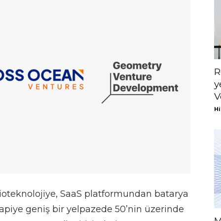
R
y
V
Hi
ioteknolojiye, SaaS platformundan batarya
rapiye geniş bir yelpazede 50’nin üzerinde
M