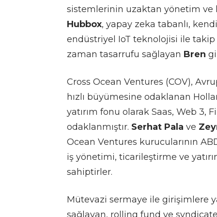
sistemlerinin uzaktan yönetim ve k
Hubbox
, yapay zeka tabanlı, kendi
endüstriyel IoT teknolojisi ile tak
zaman tasarrufu sağlayan
Bren
gi
Cross Ocean Ventures (COV), Avru
hızlı büyümesine odaklanan Holla
yatırım fonu olarak Saas, Web 3, Fi
odaklanmıştır.
Serhat Pala
ve
Zey
Ocean Ventures kurucularının ABD’
iş yönetimi, ticarileştirme ve yat
sahiptirler.
Mütevazi sermaye ile girişimlere y
sağlayan, rolling fund ve syndicat