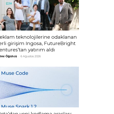
eklam teknolojilerine odaklanan
erli girişim Ingosa, FutureBright
entures’tan yatırım aldı
lmi Öğütcü
-
6 Ağustos 2026
eta’dan yeni kodlama araçları: