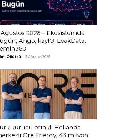
 Ağustos 2026 – Ekosistemde
ugün; Ango, kayIQ, LeakData,
emin360
lmi Öğütcü
-
5 Ağustos 2026
ürk kurucu ortaklı Hollanda
erkezli Ore Energy, 43 milyon