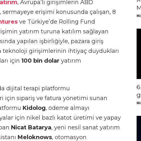
atırım
, Avrupa’lı girişimlerin ABD
M
, sermayeye erişimi konusunda çalışan, 8
Hi
ntures
ve Türkiye’de Rolling Fund
rişimin yatırım turuna katılım sağlayan
sında yapılan işbirliğiyle, pazara giriş
knoloji girişimlerinin ihtiyaç duydukları
arı için
100 bin dolar
yatırım
6
da dijital terapi platformu
g
leri için sipariş ve fatura yönetimi sunan
Hi
latformu
Kidolog
, ödeme almayı
ryalar için nikel bazlı katot üretimi ve yapay
apan
Nicat Batarya
, yeni nesil sanat yatırım
asistanı
Meloknows
, otomasyon