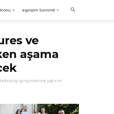
Konu
egirişim Summit
ures ve
rken aşama
cek
 teknoloji girişimlerine yatırım