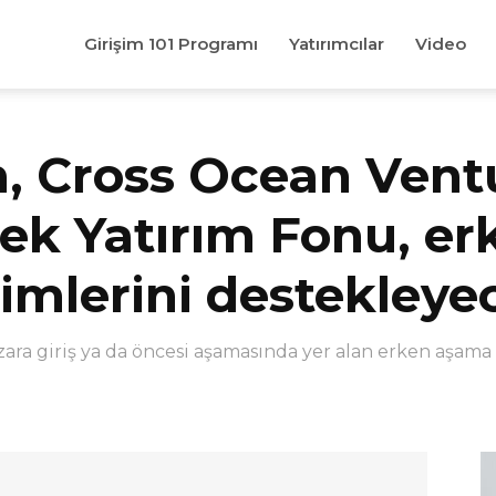
Girişim 101 Programı
Yatırımcılar
Video
m, Cross Ocean Vent
ek Yatırım Fonu, e
işimlerini destekleye
pazara giriş ya da öncesi aşamasında yer alan erken aşama