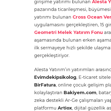
girişime yatırımı bulunan
Alesta Y
pazarında ticarileşmesi, büyümesi
yatırımı bulunan
Cross Ocean Ve
uygulamasını gerçekleştiren, 15 gi
Geometri Melek Yatırım Fonu
ara
aşamasında bulunan erken aşama te
ilk sermayeye hızlı şekilde ulaşmal
gerçekleştiriyor
.
Alesta Yatırım’ın yatırımları arasın
Evimdekipsikolog
, E-ticaret site
BirFatura
, online çocuk gelişim p
kolaylaştıran
Bakiyem.com
, bata
zeka destekli Ar-Ge çalışmaları y
platformu
Artiox
, dijital güzellik 