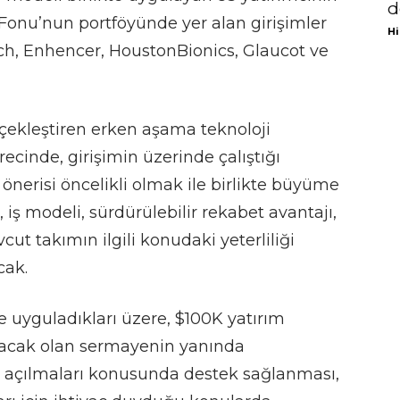
d
 Fonu’nun portföyünde yer alan girişimler
Hi
h, Enhencer, HoustonBionics, Glaucot ve
rçekleştiren erken aşama teknoloji
recinde, girişimin üzerinde çalıştığı
nerisi öncelikli olmak ile birlikte büyüme
 iş modeli, sürdürülebilir rekabet avantajı,
t takımın ilgili konudaki yeterliliği
cak.
de uyguladıkları üzere, $100K yatırım
nacak olan sermayenin yanında
a açılmaları konusunda destek sağlanması,