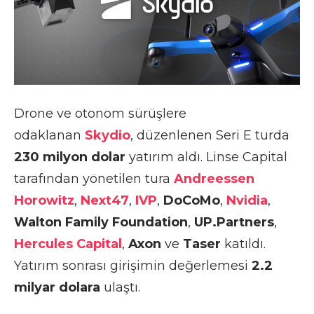
Drone ve otonom sürüşlere
odaklanan
Skydio
, düzenlenen Seri E turda
230 milyon dolar
yatırım aldı. Linse Capital
tarafından yönetilen tura
Andreessen
Horowitz
,
Next47
,
IVP
,
DoCoMo
,
Nvidia
,
Walton Family Foundation
,
UP.Partners
,
Hercules Capital
,
Axon
ve
Taser
katıldı.
Yatırım sonrası girişimin değerlemesi
2.2
milyar dolara
ulaştı.