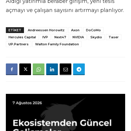
Aldığı yatırımla beraber girişim, yeni tesis
açmayı ve çalışan sayısını artırmayı planlıyor.
ETIKET
Andreessen Horowitz
Axon
DoCoMo
Hercules Capital
IVP
Next47
NVIDIA
Skydio
Taser
UP.Partners
Walton Family Foundation