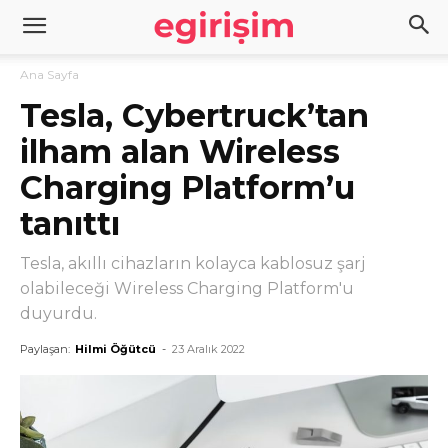
Ana Sayfa
Tesla, Cybertruck’tan
ilham alan Wireless
Charging Platform’u
tanıttı
Tesla, akıllı cihazların kolayca kablosuz şarj
olabileceği Wireless Charging Platform'u
duyurdu.
Paylaşan:
Hilmi Öğütcü
-
23 Aralık 2022