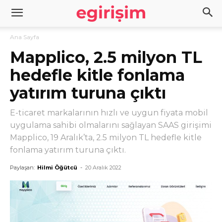
Ana Sayfa
Mapplico, 2.5 milyon TL
hedefle kitle fonlama
yatırım turuna çıktı
E-ticaret markalarının hızlı ve uygun fiyata mobil
uygulama sahibi olmalarını sağlayan SAAS girişimi
Mapplico, 19 Aralık’ta, 2.5 milyon TL hedefle kitle
fonlama yatırım turuna çıktı.
Paylaşan:
Hilmi Öğütcü
-
20 Aralık 2022