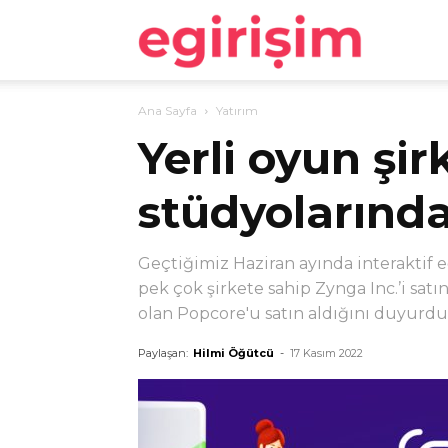
egirişim
Ana Sayfa
Yatırım
Yerli oyun şir
stüdyolarında
Geçtiğimiz Haziran ayında interaktif 
pek çok şirkete sahip Zynga Inc.’i sat
olan Popcore'u satın aldığını duyurdu.
Paylaşan:
Hilmi Öğütcü
-
17 Kasım 2022