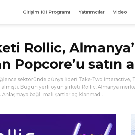
Girişim 101 Programı
Yatırımcılar
Video
keti Rollic, Almanya
n Popcore’u satın a
eğlence sektöründe dünya lideri Take-Two Interactive, T
ın almıştı. Bugün yerli oyun şirketi Rollic, Almanya mer
 Anlaşmaya bağlı mali şartlar açıklanmadı.