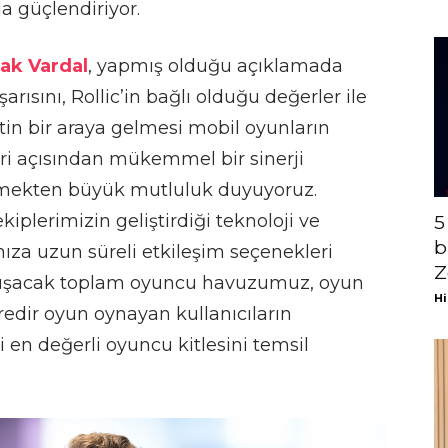
 güçlendiriyor.
ak Vardal
, yapmış olduğu açıklamada
ısını, Rollic’in bağlı olduğu değerler ile
in bir araya gelmesi mobil oyunların
ri açısından mükemmel bir sinerji
rmekten büyük mutluluk duyuyoruz.
iplerimizin geliştirdiği teknoloji ve
5
b
ıza uzun süreli etkileşim seçenekleri
Z
 oluşacak toplam oyuncu havuzumuz, oyun
Hi
redir oyun oynayan kullanıcıların
en değerli oyuncu kitlesini temsil