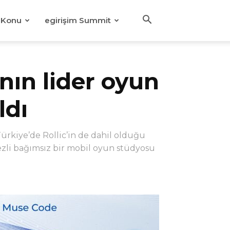
Konu
egirişim Summit
’nın lider oyun
ldı
ürkiye’de Rollic’in de dahil olduğu
kezli bağımsız bir mobil oyun stüdyosu