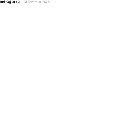
lmi Öğütcü
-
31 Temmuz 2026