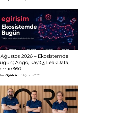
 Ağustos 2026 – Ekosistemde
ugün; Ango, kayIQ, LeakData,
emin360
lmi Öğütcü
-
5 Ağustos 2026