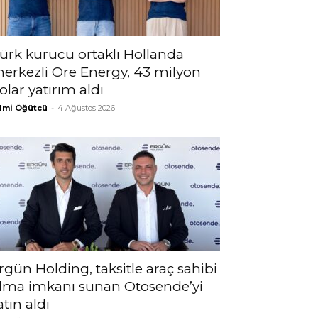
ürk kurucu ortaklı Hollanda
erkezli Ore Energy, 43 milyon
olar yatırım aldı
lmi Öğütcü
-
4 Ağustos 2026
rgün Holding, taksitle araç sahibi
lma imkanı sunan Otosende’yi
atın aldı