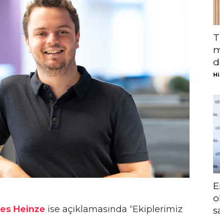
T
m
d
Hi
E
o
es Heinze
ise açıklamasında “Ekiplerimiz
s