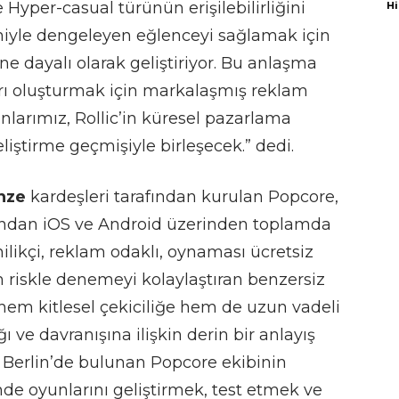
e Hyper-casual türünün erişilebilirliğini
Hi
şimiyle dengeleyen eğlenceyi sağlamak için
ine dayalı olarak geliştiriyor. Bu anlaşma
arı oluşturmak için markalaşmış reklam
nlarımız, Rollic’in küresel pazarlama
liştirme geçmişiyle birleşecek.” dedi.
nze
kardeşleri tarafından kurulan Popcore,
fından iOS ve Android üzerinden toplamda
ilikçi, reklam odaklı, oynaması ücretsiz
m riskle denemeyi kolaylaştıran benzersiz
, hem kitlesel çekiciliğe hem de uzun vadeli
ğı ve davranışına ilişkin derin bir anlayış
zi Berlin’de bulunan Popcore ekibinin
nde oyunlarını geliştirmek, test etmek ve