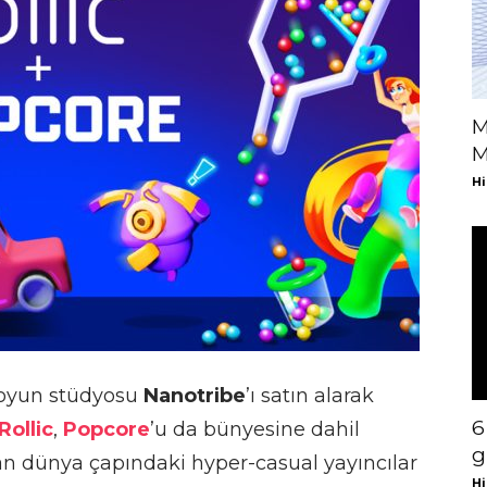
M
M
Hi
 oyun stüdyosu
Nanotribe
’ı satın alarak
6
Rollic
,
Popcore
’u da bünyesine dahil
g
n dünya çapındaki hyper-casual yayıncılar
Hi