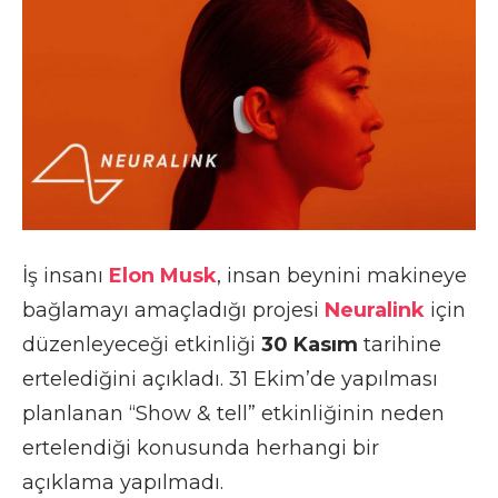
İş insanı
Elon Musk
, insan beynini makineye
bağlamayı amaçladığı projesi
Neuralink
için
düzenleyeceği etkinliği
30 Kasım
tarihine
ertelediğini açıkladı. 31 Ekim’de yapılması
planlanan “Show & tell” etkinliğinin neden
ertelendiği konusunda herhangi bir
açıklama yapılmadı.