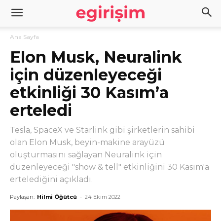
Ana Sayfa
Elon Musk, Neuralink
için düzenleyeceği
etkinliği 30 Kasım’a
erteledi
Tesla, SpaceX ve Starlink gibi şirketlerin sahibi
olan Elon Musk, beyin-makine arayüzü
oluşturmasını sağlayan Neuralink için
düzenleyeceği "show & tell" etkinliğini 30 Kasım'a
ertelediğini açıkladı.
Paylaşan:
Hilmi Öğütcü
-
24 Ekim 2022