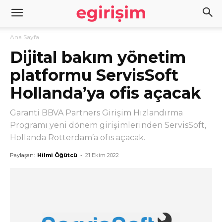
Ana Sayfa
Dijital bakım yönetim
platformu ServisSoft
Hollanda’ya ofis açacak
Garanti BBVA Partners Girişim Hızlandırma
Programı yeni dönem girişimlerinden ServisSoft,
Hollanda Rotterdam’a ofis açacak.
Paylaşan:
Hilmi Öğütcü
-
21 Ekim 2022