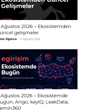
 Ağustos 2026 – Ekosistemden
üncel gelişmeler
lmi Öğütcü
-
6 Ağustos 2026
 Ağustos 2026 – Ekosistemde
ugün; Ango, kayIQ, LeakData,
emin360