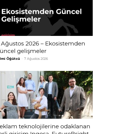
 Ağustos 2026 – Ekosistemden
üncel gelişmeler
lmi Öğütcü
-
7 Ağustos 2026
eklam teknolojilerine odaklanan
erli girişim Ingosa, FutureBright