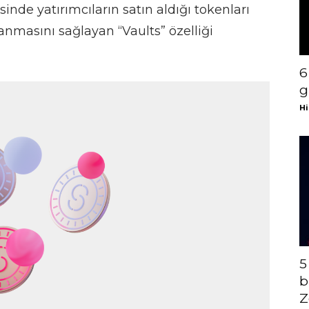
de yatırımcıların satın aldığı tokenları
nmasını sağlayan “Vaults” özelliği
6
g
Hi
5
b
Z