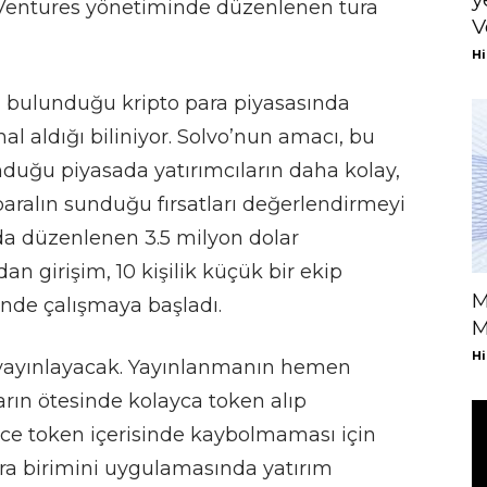
x Ventures yönetiminde düzenlenen tura
V
Hi
ın bulunduğu kripto para piyasasında
l aldığı biliniyor. Solvo’nun amacı, bu
nduğu piyasada yatırımcıların daha kolay,
 paralın sunduğu fırsatları değerlendirmeyi
nda düzenlenen 3.5 milyon dolar
 girişim, 10 kişilik küçük bir ekip
M
nde çalışmaya başladı.
M
Hi
 yayınlayacak. Yayınlanmanın hemen
arın ötesinde kolayca token alıp
lerce token içerisinde kaybolmaması için
para birimini uygulamasında yatırım