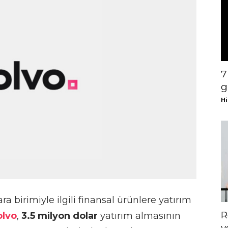
7
g
Hi
ra birimiyle ilgili finansal ürünlere yatırım
R
olvo
,
3.5 milyon dolar
yatırım almasının
y