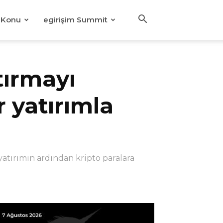
Konu
egirişim Summit
tırmayı
 yatırımla
yatırımın ardından kripto paralara