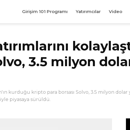
Girişim 101 Programı
Yatırımcılar
Video
atırımlarını kolaylaş
vo, 3.5 milyon dolar
ın kurduğu kripto para borsası Solvo, 3.5 milyon dolar 
iyle piyasaya sürüldü.