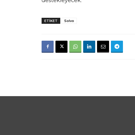
destekleyecek.
ETIKET
Solvo