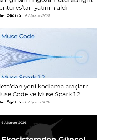
entures’tan yatırım aldı
lmi Öğütcü
-
6 Ağustos 2026
eta’dan yeni kodlama araçları:
use Code ve Muse Spark 1.2
lmi Öğütcü
-
6 Ağustos 2026