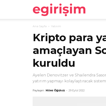
egirişim
Ana Sayfa
Yatırım
Kripto para y
amaçlayan Sol
kuruldu
Ayelen Denovitzer ve Shailendra Sason'
yatırım yapmayı kolaylaştıracak sistem
Paylaşan:
Hilmi Öğütcü
-
29 Eylül 2022