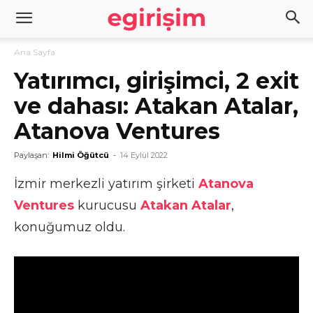
Ana Sayfa
Yatırımcı, girişimci, 2 exit
ve dahası: Atakan Atalar,
Atanova Ventures
Paylaşan:
Hilmi Öğütcü
-
14 Eylül 2022
İzmir merkezli yatırım şirketi
Atanova
Ventures
kurucusu
Atakan Atalar
,
konuğumuz oldu.