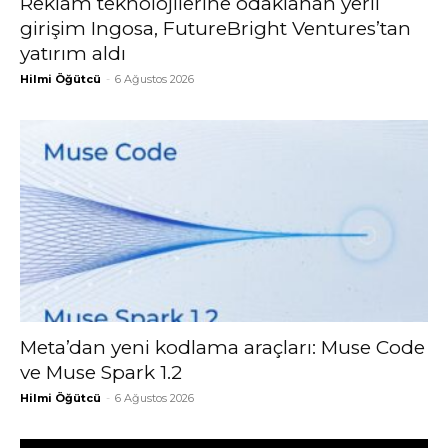
Reklam teknolojilerine odaklanan yerli
girişim Ingosa, FutureBright Ventures’tan
yatırım aldı
Hilmi Öğütcü
-
6 Ağustos 2026
Meta’dan yeni kodlama araçları: Muse Code
ve Muse Spark 1.2
Hilmi Öğütcü
-
6 Ağustos 2026