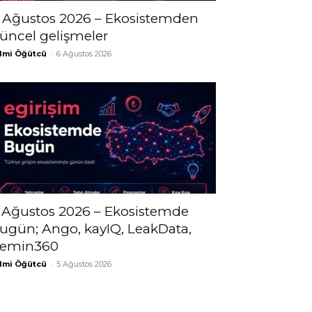
 Ağustos 2026 – Ekosistemden
üncel gelişmeler
lmi Öğütcü
-
6 Ağustos 2026
 Ağustos 2026 – Ekosistemde
ugün; Ango, kayIQ, LeakData,
emin360
lmi Öğütcü
-
5 Ağustos 2026