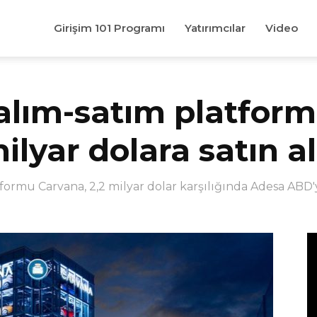
Girişim 101 Programı
Yatırımcılar
Video
ç alım-satım platfor
ilyar dolara satın al
tformu Carvana, 2,2 milyar dolar karşılığında Adesa ABD'y