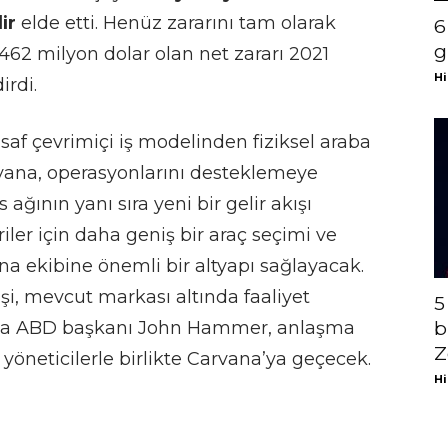
ir
elde etti. Henüz zararını tam olarak
6
g
62 milyon dolar olan net zararı 2021
Hi
irdi.
saf çevrimiçi iş modelinden fiziksel araba
arvana, operasyonlarını desteklemeye
s ağının yanı sıra yeni bir gelir akışı
ler için daha geniş bir araç seçimi ve
ana ekibine önemli bir altyapı sağlayacak.
, mevcut markası altında faaliyet
5
sa ABD başkanı John Hammer, anlaşma
b
Z
öneticilerle birlikte Carvana’ya geçecek.
Hi