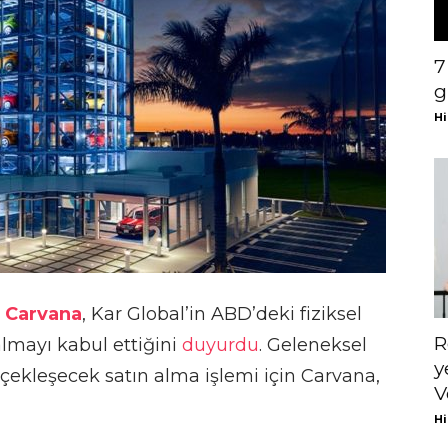
7
g
Hi
u
Carvana
, Kar Global’in ABD’deki fiziksel
R
 almayı kabul ettiğini
duyurdu
. Geleneksel
y
rçekleşecek satın alma işlemi için Carvana,
V
Hi