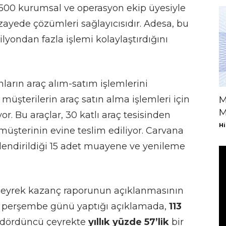
4.500 kurumsal ve operasyon ekip üyesiyle
ayede çözümleri sağlayıcısıdır. Adesa, bu
milyondan fazla işlemi kolaylaştırdığını
nların araç alım-satım işlemlerini
müşterilerin araç satın alma işlemleri için
M
M
. Bu araçlar, 30 katlı araç tesisinden
Hi
müşterinin evine teslim ediliyor. Carvana
erlendirildiği 15 adet muayene ve yenileme
çeyrek kazanç raporunun açıklanmasının
, perşembe günü yaptığı açıklamada,
113
et, dördüncü çeyrekte
yıllık yüzde 57’lik
bir