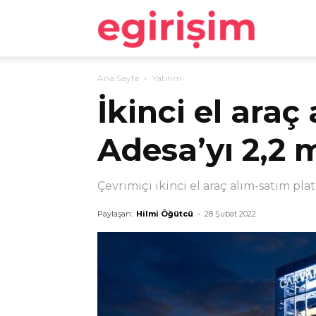
egirişim
Ana Sayfa
Yatırım
İkinci el ara
Adesa’yı 2,2 m
Çevrimiçi ikinci el araç alım-satım pla
Paylaşan:
Hilmi Öğütcü
-
28 Şubat 2022