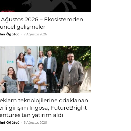
 Ağustos 2026 – Ekosistemden
üncel gelişmeler
lmi Öğütcü
-
7 Ağustos 2026
eklam teknolojilerine odaklanan
erli girişim Ingosa, FutureBright
entures’tan yatırım aldı
lmi Öğütcü
-
6 Ağustos 2026