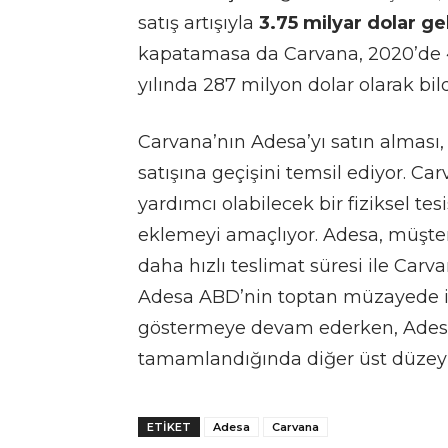
satış artışıyla
3.75 milyar dolar
gel
kapatamasa da Carvana, 2020’de 4
yılında 287 milyon dolar olarak bild
Carvana’nın Adesa’yı satın alması, 
satışına geçişini temsil ediyor. C
yardımcı olabilecek bir fiziksel tesi
eklemeyi amaçlıyor. Adesa, müşteri
daha hızlı teslimat süresi ile Carv
Adesa ABD’nin toptan müzayede işi
göstermeye devam ederken, Ade
tamamlandığında diğer üst düzey y
ETIKET
Adesa
Carvana