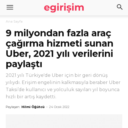
Ana Sayfa
9 milyondan fazla araç
çağırma hizmeti sunan
Uber, 2021 yılı verilerini
paylaştı
2021 yılı Türkiye'de Uber için bir geri dönüş
yılıydı. Erişim engelinin kalkmasıyla beraber Uber
Taksi’de kullanıcı ve yolculuk sayıları yıl boyunca
hızlı bir artış kaydetti.
Paylaşan:
Hilmi Öğütcü
-
24 Ocak 2022