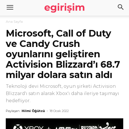
Ana Sayfa
Microsoft, Call of Duty
ve Candy Crush
oyunlarını geliştiren
Activision Blizzard’ı 68.7
milyar dolara satın aldı
Teknoloji devi Microsoft, oyun şirketi Activision
Blizzard'ı satın alarak Xbox'ı daha ileriye taşımayı
hedefliyor.
Paylaşan:
Hilmi Öğütcü
-
18 Ocak 2022