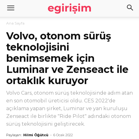
Ana Sayfa
Volvo, otonom sürüş
teknolojisini
benimsemek için
Luminar ve Zenseact ile
ortaklık kuruyor
Volvo Cars, otonom sürüş teknolojisinde adım atan
en son otomobil üreticisi oldu. CES 2022'de
açıklama yapan şirket, Luminar ve yan kuruluşu
Zenseact ile birlikte "Ride Pilot" adındaki otonom
sürüş teknolojisini geliştirecek.
Paylaşan:
Hilmi Öğütcü
-
6 Ocak 2022