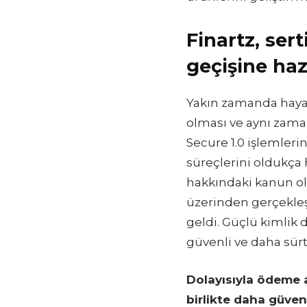
Finartz, sert
geçişine haz
Yakın zamanda hayat
olması ve aynı zaman
Secure 1.0 işlemleri
süreçlerini oldukça
hakkındaki kanun ol
üzerinden gerçekleş
geldi. Güçlü kimlik
güvenli ve daha sür
Dolayısıyla ödeme ak
birlikte daha güve