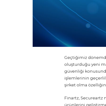
Geçtiğimiz dönemde ü
oluşturduğu yeni ma
güvenliği konusunda
işlemlerinin geçerli
şirket olma özelliğini
Finartz, Secureartz 
ürünlerini geliştirme