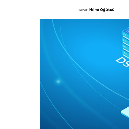
Yazar:
Hilmi Öğütcü