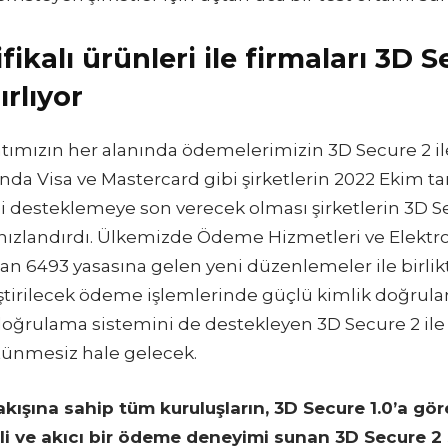
ifikalı ürünleri ile firmaları 3D 
ırlıyor
ımızın her alanında ödemelerimizin 3D Secure 2 i
da Visa ve Mastercard gibi şirketlerin 2022 Ekim tari
ni desteklemeye son verecek olması şirketlerin 3D S
 hızlandırdı. Ülkemizde Ödeme Hizmetleri ve Elektro
an 6493 yasasına gelen yeni düzenlemeler ile birlik
tirilecek ödeme işlemlerinde güçlü kimlik doğrula
 doğrulama sistemini de destekleyen 3D Secure 2 i
tünmesiz hale gelecek.
ışına sahip tüm kuruluşların, 3D Secure 1.0’a göre 
nli ve akıcı bir ödeme deneyimi sunan 3D Secure 