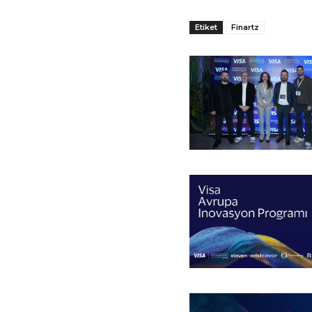
Etiket
Finartz