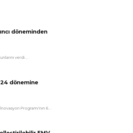
ltıncı döneminden
arını verdi....
2024 dönemine
İnovasyon Programı'nın 6....