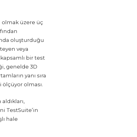
S) olmak üzere üç
afından
ltında oluşturduğu
steyen veya
 kapsamlı bir test
iği, genelde 3D
amların yanı sıra
i ölçüyor olması.
aldıkları,
ni TestSuite’in
şlı hale