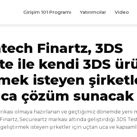
Girişim 101 Programı
Yatırımcılar
Video
intech Finartz, 3DS
te ile kendi 3DS ürü
rmek isteyen şirketl
uca çözüm sunacak
brikası olmaya hazırlanan ve geçtiğimiz dönemde yeni m
 Finartz, Secureartz markası altında geliştirdiği 3DS Te
geliştirmek isteyen şirketler için uçtan uca ve kapsamlı