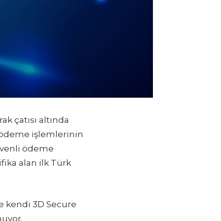
ak çatısı altında
e ödeme işlemlerinin
üvenli ödeme
ifika alan ilk Türk
e kendi 3D Secure
nuyor.