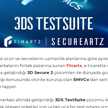
rün ve servislerini uzmanlık alanlarına göre ayırar
rkalarını fintek pazarına sunan
Finartz
, e-ticarett
 geliştirdiği
3D Secure 2
çözümleri ile dünyada g
liği konusunda otorite kuruluş olan
EMVCo
’dan sert
 taşıyor.
markası altında geliştirdiği
3DS TestSuite
çözümü il
k isteyen şirketler için uçtan uca bir test ortamı su