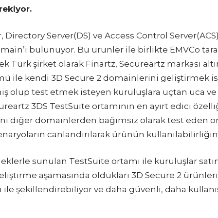
ekiyor.
r, Directory Server(DS) ve Access Control Server(AC
omain’i bulunuyor. Bu ürünler ile birlikte EMVCo tar
 tek Türk şirket olarak Finartz, Secureartz markası a
ü ile kendi 3D Secure 2 domainlerini geliştirmek i
miş olup test etmek isteyen kuruluşlara uçtan uca ve
reartz 3DS TestSuite ortamının en ayırt edici özell
ni diğer domainlerden bağımsız olarak test eden ort
aryoların canlandırılarak ürünün kullanılabilirliğin
eklerle sunulan TestSuite ortamı ile kuruluşlar satın 
 geliştirme aşamasında oldukları 3D Secure 2 ürünleri
 ile şekillendirebiliyor ve daha güvenli, daha kullanı