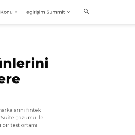
Konu
egirişim Summit
nlerini
ere
arkalarını fintek
stSuite çözümü ile
 bir test ortamı