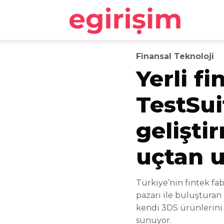
egirişim
Finansal Teknoloji
Yerli f
TestSui
gelişti
uçtan 
Türkiye’nin fintek fa
pazarı ile buluşturan
kendi 3DS ürünlerini 
sunuyor.