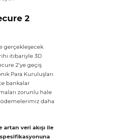
Secure 2
le gerçekleşecek
hi itibariyle 3D
ecure 2’ye geçiş
nik Para Kuruluşları
te bankalar
maları zorunlu hale
le ödemelerimiz daha
artan veri akışı ile
2 spesifikasyonuna