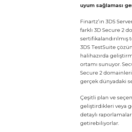
uyum sağlaması ger
Finartz’ın 3DS Serve
farklı 3D Secure 2 d
sertifikalandırılmış
3DS TestSuite çözüm
halihazırda geliştir
ortamı sunuyor. Secu
Secure 2 domainleri
gerçek dünyadaki sen
Çeşitli plan ve seçen
geliştirdikleri veya
detaylı raporlamaları
getirebiliyorlar.