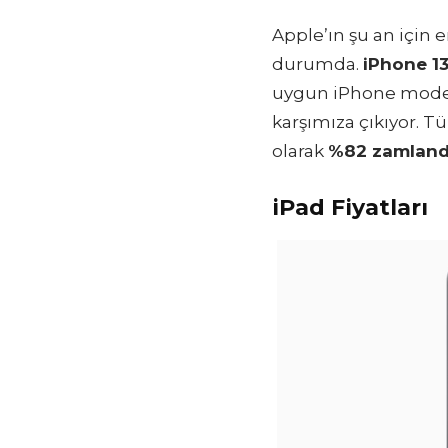
Apple’ın şu an için 
durumda.
iPhone 1
uygun iPhone modeli
karşımıza çıkıyor. Tü
olarak
%82 zamland
iPad Fiyatları