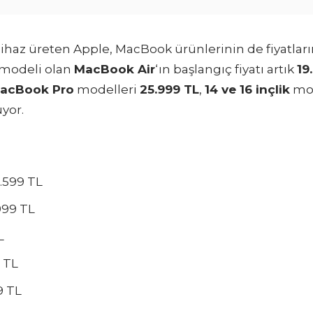
cihaz üreten Apple, MacBook ürünlerinin de fiyatları
modeli olan
MacBook Air
‘ın başlangıç fiyatı artık
19
 MacBook Pro
modelleri
25.999 TL
,
14 ve 16 inçlik
mod
yor.
.599 TL
999 TL
L
9 TL
9 TL