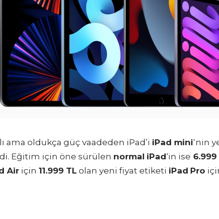
tlı ama oldukça güç vaadeden iPad’i
iPad mini
‘nin y
di. Eğitim için öne sürülen
normal
iPad
‘in ise
6.999
d Air
için
11.999 TL
olan yeni fiyat etiketi
iPad
Pro
içi