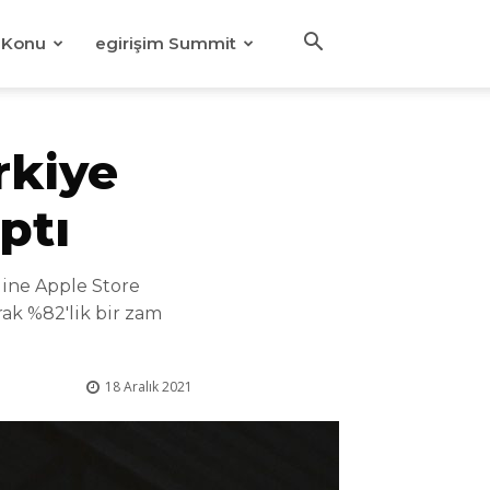
Konu
egirişim Summit
rkiye
ptı
line Apple Store
rak %82'lik bir zam
18 Aralık 2021