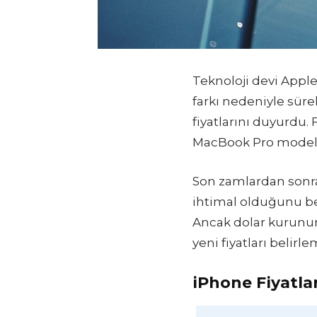
Teknoloji devi Appl
farkı nedeniyle sürekl
fiyatlarını duyurdu.
MacBook Pro modelle
Son zamlardan sonra
ihtimal olduğunu bel
Ancak dolar kurunun 1
yeni fiyatları belir
iPhone Fiyatlar