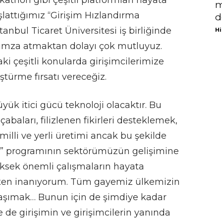
kathon gibi çeşitli platformları hayata
m
şlattığımız “Girişim Hızlandırma
d
anbul Ticaret Üniversitesi iş birliğinde
Hi
imza atmaktan dolayı çok mutluyuz.
i çeşitli konularda girişimcilerimize
üştürme fırsatı vereceğiz.
 itici gücü teknoloji olacaktır. Bu
baları, filizlenen fikirleri desteklemek,
illi ve yerli üretimi ancak bu şekilde
on” programının sektörümüzün gelişimine
ksek önemli çalışmaların hayata
kten inanıyorum. Tüm gayemiz ülkemizin
taşımak… Bunun için de şimdiye kadar
e girişimin ve girişimcilerin yanında