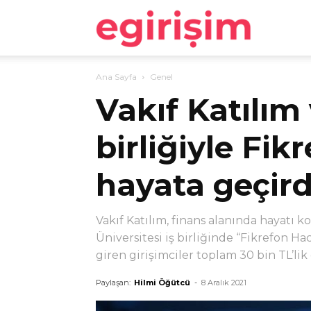
egirişim
Ana Sayfa
Genel
Vakıf Katılım 
birliğiyle Fi
hayata geçird
Vakıf Katılım, finans alanında hayatı k
Üniversitesi iş birliğinde “Fikrefon H
giren girişimciler toplam 30 bin TL’lik
Paylaşan:
Hilmi Öğütcü
-
8 Aralık 2021