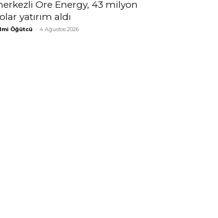
erkezli Ore Energy, 43 milyon
olar yatırım aldı
lmi Öğütcü
-
4 Ağustos 2026