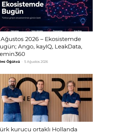
 Ağustos 2026 – Ekosistemde
ugün; Ango, kayIQ, LeakData,
emin360
lmi Öğütcü
-
5 Ağustos 2026
ürk kurucu ortaklı Hollanda