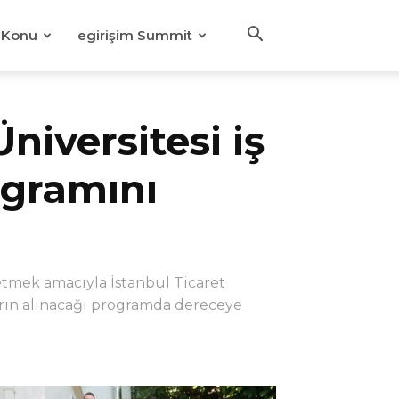
Konu
egirişim Summit
niversitesi iş
ogramını
k etmek amacıyla İstanbul Ticaret
ların alınacağı programda dereceye