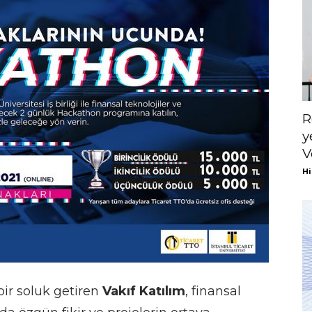
R
y
V
Hi
bir soluk getiren
Vakıf Katılım
, finansal