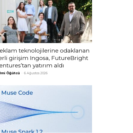
eklam teknolojilerine odaklanan
erli girişim Ingosa, FutureBright
entures’tan yatırım aldı
lmi Öğütcü
-
6 Ağustos 2026