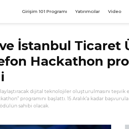
Girişim 101 Programı
Yatırımcılar
Video
ve İstanbul Ticaret Ü
krefon Hackathon pr
i
olaylaştıracak dijital teknolojiler oluşturulmasını teşvi
ackathon” programını başlattı. 15 Aralık’a kadar başvuru
 ödülün sahibi olacak.