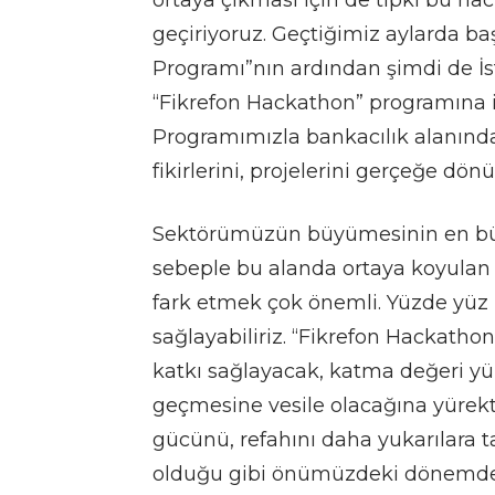
ortaya çıkması için de tıpkı bu hac
geçiriyoruz. Geçtiğimiz aylarda ba
Programı”nın ardından şimdi de İst
“Fikrefon Hackathon” programına 
Programımızla bankacılık alanındak
fikirlerini, projelerini gerçeğe dön
Sektörümüzün büyümesinin en büyük
sebeple bu alanda ortaya koyulan ça
fark etmek çok önemli. Yüzde yüz m
sağlayabiliriz. “Fikrefon Hackath
katkı sağlayacak, katma değeri yü
geçmesine vesile olacağına yüre
gücünü, refahını daha yukarılara 
olduğu gibi önümüzdeki dönemde d