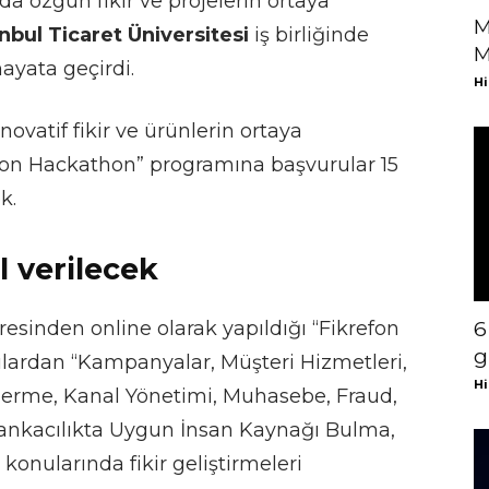
nda özgün fikir ve projelerin ortaya
M
nbul Ticaret Üniversitesi
iş birliğinde
M
ayata geçirdi.
Hi
inovatif fikir ve ürünlerin ortaya
efon Hackathon” programına başvurular 15
k.
 verilecek
esinden online olarak yapıldığı “Fikrefon
6
g
lardan “Kampanyalar, Müşteri Hizmetleri,
Hi
nerme, Kanal Yönetimi, Muhasebe, Fraud,
Bankacılıkta Uygun İnsan Kaynağı Bulma,
konularında fikir geliştirmeleri