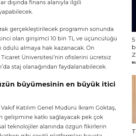
r dışında finans alanıyla ilgili
 yapabilecek.
larak gerçekleştirilecek programın sonunda
 ikinci olan girişimci 10 bin TL ve üçüncülüğü
5
b
lik ödülü almaya hak kazanacak. Ön
Z
icaret Üniversitesi’nin ofislerini ücretsiz
Hi
ım’da staj olanağından faydalanabilecek.
zün büyümesinin en büyük itici
 Vakıf Katılım Genel Müdürü İkram Göktaş,
n gelişimine katkı sağlayacak pek çok
sal teknolojiler alanında özgün fikirlerin
T