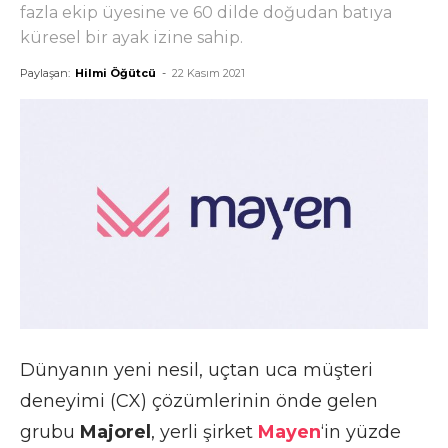
fazla ekip üyesine ve 60 dilde doğudan batıya
küresel bir ayak izine sahip.
Paylaşan:
Hilmi Öğütcü
-
22 Kasım 2021
Dünyanın yeni nesil, uçtan uca müşteri
deneyimi (CX) çözümlerinin önde gelen
grubu
Majorel
, yerli şirket
Mayen
‘in yüzde