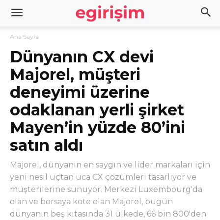
Ana Sayfa
Dünyanın CX devi
Majorel, müşteri
deneyimi üzerine
odaklanan yerli şirket
Mayen’in yüzde 80’ini
satın aldı
Majorel, dünyanın en saygın ve lider markaları için
yeni nesil uçtan uca CX çözümleri tasarlıyor ve
müşterilerine sunuyor. Merkezi Luxembourg'da
olan ve borsaya kote olan Majorel, bugün
dünyanın beş kıtasında 31 ülkede, 66 bin 800'den