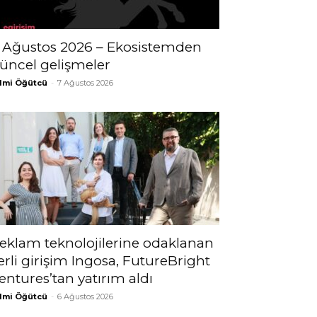
 Ağustos 2026 – Ekosistemden
üncel gelişmeler
lmi Öğütcü
-
7 Ağustos 2026
eklam teknolojilerine odaklanan
erli girişim Ingosa, FutureBright
entures’tan yatırım aldı
lmi Öğütcü
-
6 Ağustos 2026