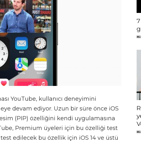
7
g
Hi
ası YouTube, kullanıcı deneyimini
R
emeye devam ediyor. Uzun bir süre önce iOS
y
 Resim (PIP) özelliğini kendi uygulamasına
V
Tube, Premium üyeleri için bu özelliği test
Hi
 test edilecek bu özellik için iOS 14 ve üstü