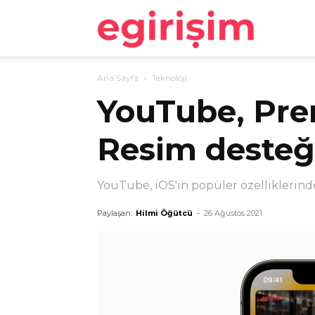
egirişim
Ana Sayfa
Teknoloji
YouTube, Pre
Resim desteğ
YouTube, iOS'in popüler özelliklerinde
Paylaşan:
Hilmi Öğütcü
-
26 Ağustos 2021