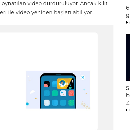
oynatılan video durduruluyor. Ancak kilit
6
i ile video yeniden başlatılabiliyor.
g
Hi
5
b
Z
Hi