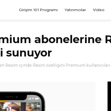
Girişim 101 Programı
Yatırımcılar
Video
mium abonelerine R
i sunuyor
n Resim içinde Resim özelliğini Premium kullanıcıları i