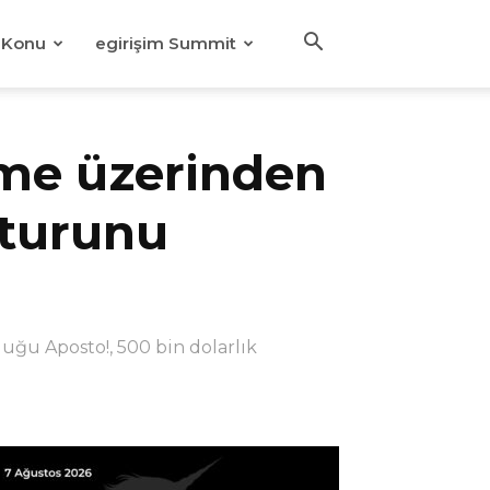
Konu
egirişim Summit
eme üzerinden
 turunu
ğu Aposto!, 500 bin dolarlık