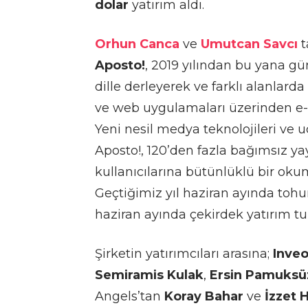
dolar
yatırım aldı.
Orhun Canca
ve
Umutcan Savcı
t
Aposto!
, 2019 yılından bu yana gü
dille derleyerek ve farklı alanlard
ve web uygulamaları üzerinden e-b
Yeni nesil medya teknolojileri ve u
Aposto!, 120’den fazla bağımsız ya
kullanıcılarına bütünlüklü bir ok
Geçtiğimiz yıl haziran ayında to
haziran ayında çekirdek yatırım tu
Şirketin yatırımcıları arasına;
Inve
Semiramis Kulak
,
Ersin Pamuksü
Angels’tan
Koray Bahar
ve
İzzet 