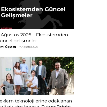
 Ağustos 2026 – Ekosistemden
üncel gelişmeler
lmi Öğütcü
-
7 Ağustos 2026
eklam teknolojilerine odaklanan
erli girişim Ingosa, FutureBright