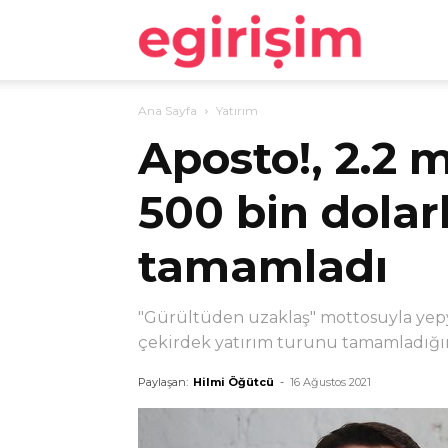
egirişim
Ana Sayfa
Yatırım
Aposto!, 2.2 
500 bin dolar
tamamladı
"Gürültüden uzaklaş" mottosuyla yepy
çekirdek yatırım turunu tamamladığı
Paylaşan:
Hilmi Öğütcü
-
16 Ağustos 2021