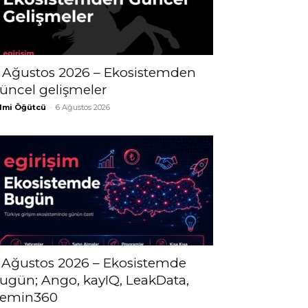
 Ağustos 2026 – Ekosistemden
üncel gelişmeler
lmi Öğütcü
-
6 Ağustos 2026
 Ağustos 2026 – Ekosistemde
ugün; Ango, kayIQ, LeakData,
emin360