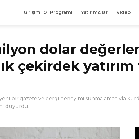
Girişim 101 Programı
Yatırımcılar
Video
milyon dolar değerl
lık çekirdek yatırım
eni bir gazete ve dergi deneyimi sunma amacıyla kurdu
nı duyurdu.