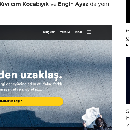
Kıvılcım Kocabıyık
ve
Engin Ayaz
da yeni
6
g
Hi
5
b
Z