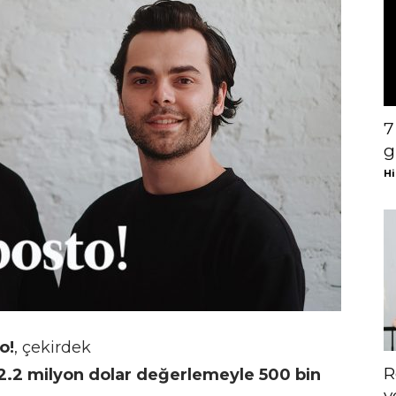
7
g
Hi
o!
, çekirdek
R
2.2 milyon dolar değerlemeyle
500 bin
y