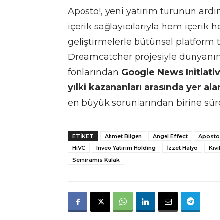
Aposto!, yeni yatırım turunun ardı
içerik sağlayıcılarıyla hem içerik
geliştirmelerle bütünsel platform t
Dreamcatcher projesiyle dünyanın
fonlarından
Google News Initiativ
yılki kazananları arasında yer al
en büyük sorunlarından birine sür
ETIKET
Ahmet Bilgen
Angel Effect
Aposto
HiVC
Inveo Yatırım Holding
İzzet Halyo
Kıv
Semiramis Kulak