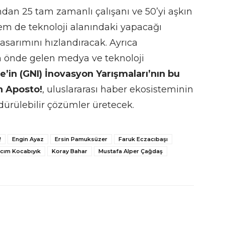
ndan 25 tam zamanlı çalışanı ve 50’yi aşkın
 hem de teknoloji alanındaki yapacağı
asarımını hızlandıracak. Ayrıca
 önde gelen medya ve teknoloji
e’in (GNI) İnovasyon Yarışmaları’nın bu
an Aposto!
, uluslararası haber ekosisteminin
dürülebilir çözümler üretecek.
!
Engin Ayaz
Ersin Pamuksüzer
Faruk Eczacıbaşı
ılcım Kocabıyık
Koray Bahar
Mustafa Alper Çağdaş