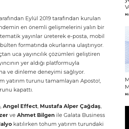
V
Hi
arafından Eylül 2019 tarafından kurulan
ndemin en önemli gelişmelerini yalın bir
a tematik yayınlar üreterek e-posta, mobil
ülten formatında okurlarına ulaştırıyor.
çtan uca yayıncılık çözümleri geliştiren
yıncının yer aldığı platformuyla
uma ve dinleme deneyimi sağlıyor.
M
hum yatırım turunu tamamlayan Aposto!,
M
runu kapattı.
Hi
o
,
Angel Effect
,
Mustafa Alper Çağdaş
,
zer
ve
Ahmet Bilgen
ile Galata Business
Halyo
katılırken tohum yatırım turundaki