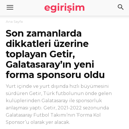
Ana Sayfa
Son zamanlarda
dikkatleri üzerine
toplayan Getir,
Galatasaray’ın yeni
forma sponsoru oldu
Yurt içinde ve yurt dışında hızlı büyümesini
sürdüren Getir, Türk futbolunun önde gelen
kulüplerinden Galatasaray ile sponsorluk
anlaşması yaptı. Getir, 2021-2022 sezonunda
Galatasaray Futbol Takımı’nın ‘Forma Kol
Sponsor’u olarak yer alacak.