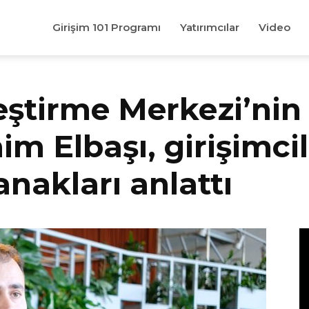
Girişim 101 Programı
Yatırımcılar
Video
ileştirme Merkezi’nin
m Elbaşı, girişimci
anakları anlattı