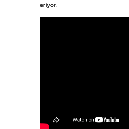
eriyor
.