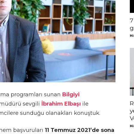
7
g
Hi
dırma programları sunan
Bilgiyi
R
 müdürü sevgili
İbrahim Elbaşı
ile
y
imcilere sunduğu olanakları konuştuk.
V
Hi
önem başvuruları
11 Temmuz 2021’de sona