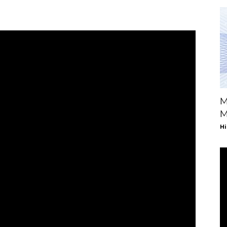
M
M
Hi