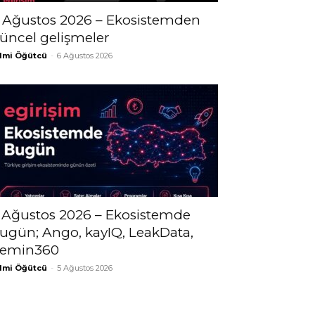
 Ağustos 2026 – Ekosistemden
üncel gelişmeler
lmi Öğütcü
-
6 Ağustos 2026
 Ağustos 2026 – Ekosistemde
ugün; Ango, kayIQ, LeakData,
emin360
lmi Öğütcü
-
5 Ağustos 2026