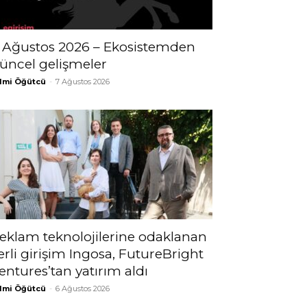
 Ağustos 2026 – Ekosistemden
üncel gelişmeler
lmi Öğütcü
-
7 Ağustos 2026
eklam teknolojilerine odaklanan
erli girişim Ingosa, FutureBright
entures’tan yatırım aldı
lmi Öğütcü
-
6 Ağustos 2026