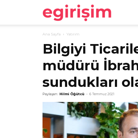
egirişim
Ana Sayfa
Yatırım
Bilgiyi Ticar
müdürü İbrahi
sundukları ol
Paylaşan:
Hilmi Öğütcü
-
6 Temmuz 2021