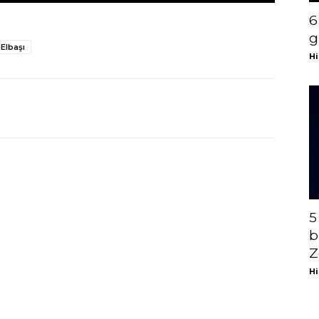
6
g
Elbaşı
Hi
5
b
Z
Hi