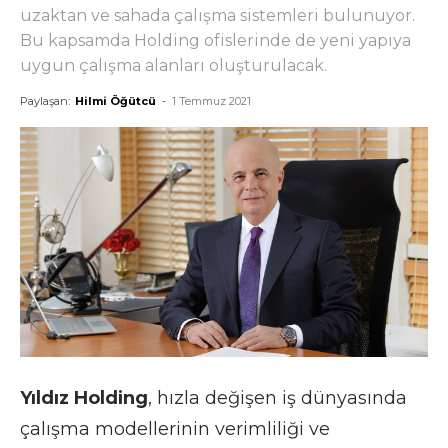
uzaktan ve sahada çalışma sistemleri bulunuyor.
Bu kapsamda Holding ofislerinde de yeni yapıya
uygun çalışma alanları oluşturulacak.
Paylaşan:
Hilmi Öğütcü
-
1 Temmuz 2021
Yıldız Holding
, hızla değişen iş dünyasında
çalışma modellerinin verimliliği ve