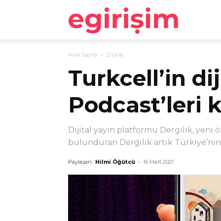
egirişim
Ana Sayfa
Dijital
Turkcell’in di
Podcast’leri 
Dijital yayın platformu Dergilik, yen
bulunduran Dergilik artık Türkiye’nin 
Paylaşan:
Hilmi Öğütcü
-
16 Mart 2021