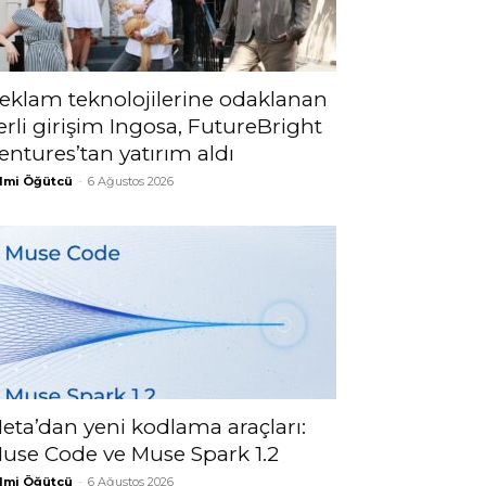
eklam teknolojilerine odaklanan
erli girişim Ingosa, FutureBright
entures’tan yatırım aldı
lmi Öğütcü
-
6 Ağustos 2026
eta’dan yeni kodlama araçları:
use Code ve Muse Spark 1.2
lmi Öğütcü
-
6 Ağustos 2026