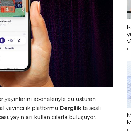
R
y
V
Hi
 yayınlarını aboneleriyle buluşturan
ital yayıncılık platformu
Dergilik
’te sesli
M
t yayınları kullanıcılarla buluşuyor.
M
Hi