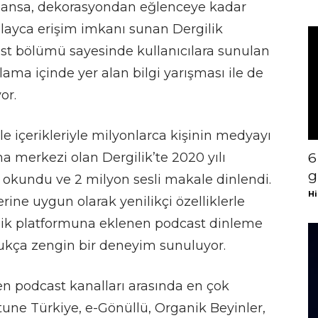
inansa, dekorasyondan eğlenceye kadar
olayca erişim imkanı sunan Dergilik
t bölümü sayesinde kullanıcılara sunulan
ama içinde yer alan bilgi yarışması ile de
or.
le içerikleriyle milyonlarca kişinin medyayı
a merkezi olan Dergilik’te 2020 yılı
6
g
okundu ve 2 milyon sesli makale dinlendi.
Hi
ne uygun olarak yenilikçi özelliklerle
ilik platformuna eklenen podcast dinleme
oldukça zengin bir deneyim sunuluyor.
n podcast kanalları arasında en çok
rtune Türkiye, e-Gönüllü, Organik Beyinler,