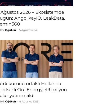
 Ağustos 2026 – Ekosistemde
ugün; Ango, kayIQ, LeakData,
emin360
lmi Öğütcü
-
5 Ağustos 2026
ürk kurucu ortaklı Hollanda
erkezli Ore Energy, 43 milyon
olar yatırım aldı
lmi Öğütcü
-
4 Ağustos 2026