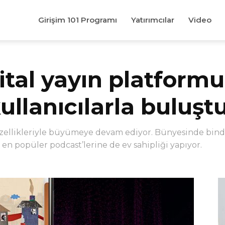
Girişim 101 Programı
Yatırımcılar
Video
jital yayın platformu
kullanıcılarla buluşt
i özellikleriyle büyümeye devam ediyor. Bünyesinde bind
en popüler podcast’lerine de ev sahipliği yapıyor.