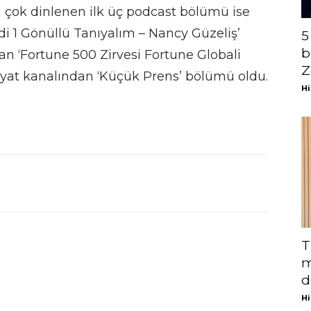
En çok dinlenen ilk üç podcast bölümü ise
adi 1 Gönüllü Tanıyalım – Nancy Güzeliş’
5
b
n ‘Fortune 500 Zirvesi Fortune Globali
Z
iyat kanalından ‘Küçük Prens’ bölümü oldu.
Hi
T
m
d
Hi