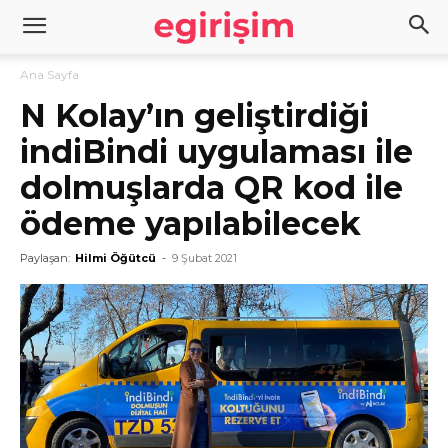
Ana Sayfa
N Kolay’ın geliştirdiği
indiBindi uygulaması ile
dolmuşlarda QR kod ile
ödeme yapılabilecek
Paylaşan:
Hilmi Öğütcü
-
9 Şubat 2021