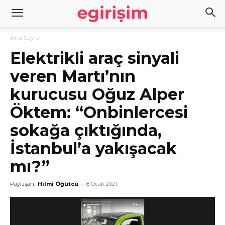
Ana Sayfa
Elektrikli araç sinyali
veren Martı’nın
kurucusu Oğuz Alper
Öktem: “Onbinlercesi
sokağa çıktığında,
İstanbul’a yakışacak
mı?”
Paylaşan:
Hilmi Öğütcü
-
8 Ocak 2021