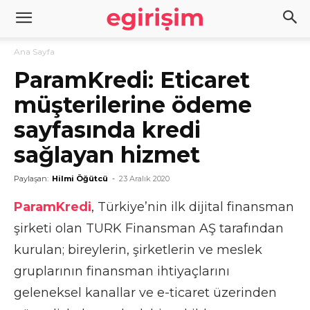
Ana Sayfa
ParamKredi: Eticaret
müşterilerine ödeme
sayfasında kredi
sağlayan hizmet
Paylaşan:
Hilmi Öğütcü
-
23 Aralık 2020
ParamKredi
, Türkiye’nin ilk dijital finansman
şirketi olan TURK Finansman AŞ tarafından
kurulan; bireylerin, şirketlerin ve meslek
gruplarının finansman ihtiyaçlarını
geleneksel kanallar ve e-ticaret üzerinden