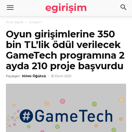
Ana Sayfa
Girişim
Oyun girişimlerine 350
bin TL’lik ödül verilecek
GameTech programına 2
ayda 210 proje başvurdu
Paylaşan:
Hilmi Öğütcü
-
30 Ekim 2020