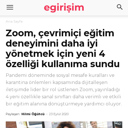
Ana Sayfa
Zoom, çevrimiçi eğitim
deneyimini daha iyi
yönetmek için yeni 4
özelliği kullanıma sundu
Pandemi döneminde sosyal mesafe kuralları ve
karantina önlemleri kapsamında dijitalleşen
iletişimde lider bir rol üstlenen Zoom, yayınladığı
4 yeni özellikle sanal sınıfları daha verimli ve etkili
bir eğitim alanına dönüştürmeye yardımcı oluyor.
Paylaşan:
Hilmi Öğütcü
-
23 Eylül 2020