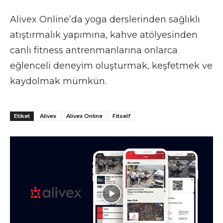
Alivex Online’da yoga derslerinden sağlıklı
atıştırmalık yapımına, kahve atölyesinden
canlı fitness antrenmanlarına onlarca
eğlenceli deneyim oluşturmak, keşfetmek ve
kaydolmak mümkün.
Etiket
Alivex
Alivex Online
Fitself