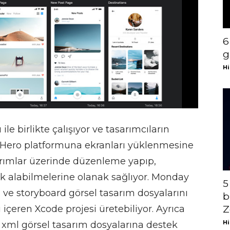
6
g
Hi
e birlikte çalışıyor ve tasarımcıların
y Hero platformuna ekranları yüklenmesine
sarımlar üzerinde düzenleme yapıp,
ak alabilmelerine olanak sağlıyor. Monday
5
rı ve storyboard görsel tasarım dosyalarını
b
içeren Xcode projesi üretebiliyor. Ayrıca
Z
Hi
ve xml görsel tasarım dosyalarına destek