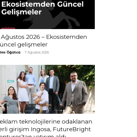
 Ağustos 2026 – Ekosistemden
üncel gelişmeler
lmi Öğütcü
-
7 Ağustos 2026
eklam teknolojilerine odaklanan
erli girişim Ingosa, FutureBright
entures’tan yatırım aldı