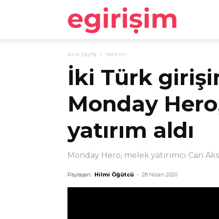
egirişim
Ana Sayfa
Yatırım
İki Türk giri
Monday Hero,
yatırım aldı
Monday Hero, melek yatırımcı Can Akso
Paylaşan:
Hilmi Öğütcü
-
28 Nisan 2020