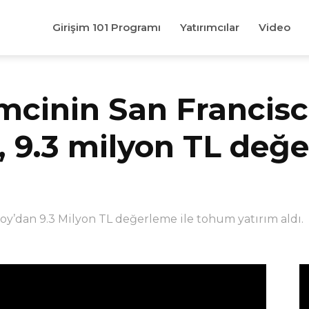
Girişim 101 Programı
Yatırımcılar
Video
şimcinin San Franci
 9.3 milyon TL değe
y’dan 9.3 Milyon TL değerleme ile tohum yatırım aldı.