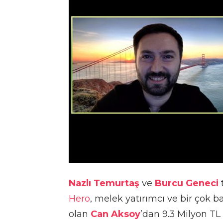
Nazlı Temurtaş
ve
Burcu Geneci
Hero
, melek yatırımcı ve bir çok b
olan
Can Aksoy
’dan 9.3 Milyon TL