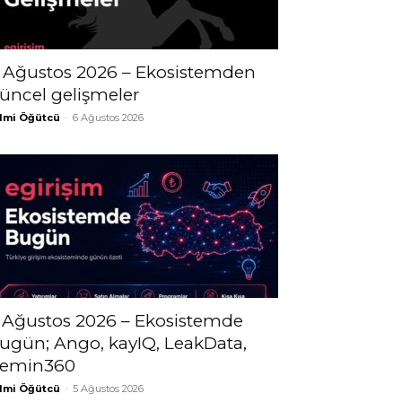
 Ağustos 2026 – Ekosistemden
üncel gelişmeler
lmi Öğütcü
-
6 Ağustos 2026
 Ağustos 2026 – Ekosistemde
ugün; Ango, kayIQ, LeakData,
emin360
lmi Öğütcü
-
5 Ağustos 2026