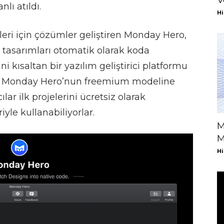
lı atıldı.
Hi
tleri için çözümler geliştiren Monday Hero,
 tasarımları otomatik olarak koda
ni kısaltan bir yazılım geliştirici platformu
en Monday Hero’nun freemium modeline
lar ilk projelerini ücretsiz olarak
yle kullanabiliyorlar.
M
M
Hi