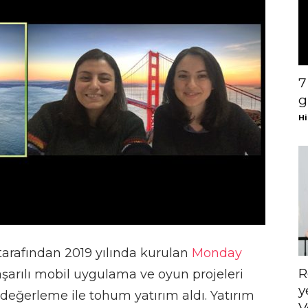
7
g
Hi
tarafından 2019 yılında kurulan
Monday
R
aşarılı mobil uygulama ve oyun projeleri
y
 değerleme ile tohum yatırım aldı. Yatırım
V