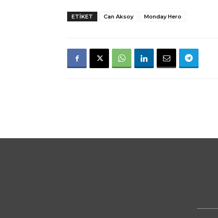
ETIKET
Can Aksoy
Monday Hero