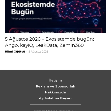
5 Ağustos 2026 – Ekosistemde bugün;
Ango, kayIQ, LeakData, Zemin360
Hilmi Öğütcü
-
5 Ağustos 2026
İletişim
Reklam ve Sponsorluk
Hakkımızda
Aydınlatma Beyanı
egirişim Medya Hizmetleri A.Ş.