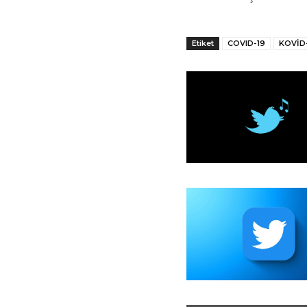
Etiket
COVID-19
KOVİD