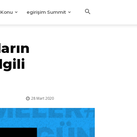
Konu
egirişim Summit
ların
gili
28 Mart 2020