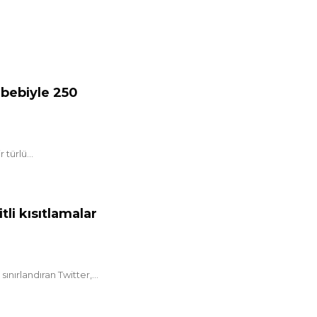
sebebiyle 250
türlü...
li kısıtlamalar
nırlandıran Twitter,...