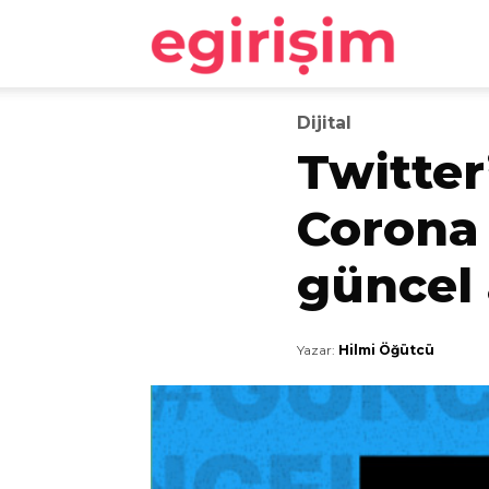
egirişim
Dijital
Twitter
Corona V
güncel 
Yazar:
Hilmi Öğütcü