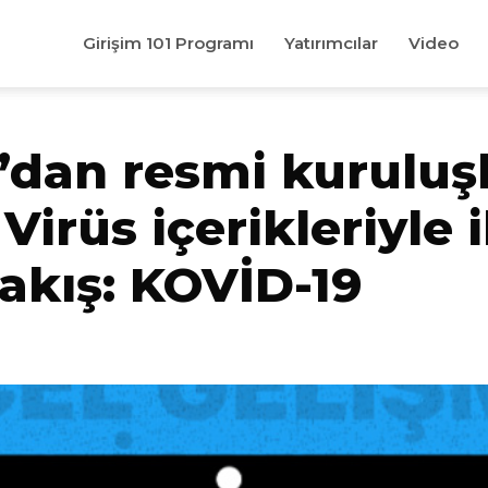
Girişim 101 Programı
Yatırımcılar
Video
’dan resmi kuruluş
irüs içerikleriyle il
akış: KOVİD-19