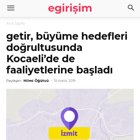
Ana Sayfa
getir, büyüme hedefleri
doğrultusunda
Kocaeli’de de
faaliyetlerine başladı
Paylaşan:
Hilmi Öğütcü
-
19 Aralık 2019