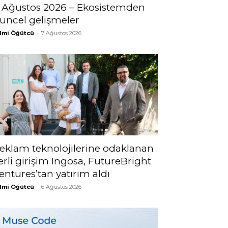
 Ağustos 2026 – Ekosistemden
üncel gelişmeler
lmi Öğütcü
-
7 Ağustos 2026
eklam teknolojilerine odaklanan
erli girişim Ingosa, FutureBright
entures’tan yatırım aldı
lmi Öğütcü
-
6 Ağustos 2026