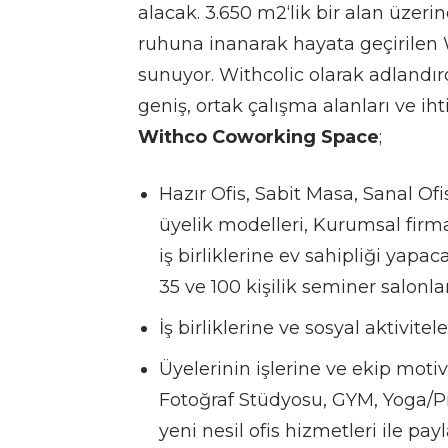
alacak. 3.650 m2‘lik bir alan üzeri
ruhuna inanarak hayata geçirilen W
sunuyor. Withcolic olarak adlandır
geniş, ortak çalışma alanları ve ih
Withco Coworking Space
;
Hazır Ofis, Sabit Masa, Sanal Of
üyelik modelleri, Kurumsal firmal
iş birliklerine ev sahipliği yapaca
35 ve 100 kişilik seminer salonlar
İş birliklerine ve sosyal aktivitel
Üyelerinin işlerine ve ekip moti
Fotoğraf Stüdyosu, GYM, Yoga/Pi
yeni nesil ofis hizmetleri ile pay