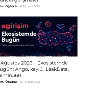
lmi Öğütcü
-
6 Ağustos 2026
 Ağustos 2026 – Ekosistemde
ugün; Ango, kayIQ, LeakData,
emin360
lmi Öğütcü
-
5 Ağustos 2026