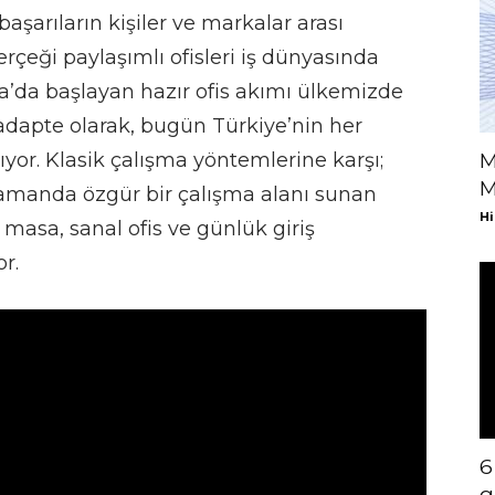
 başarıların kişiler ve markalar arası
erçeği paylaşımlı ofisleri iş dünyasında
ka’da başlayan hazır ofis akımı ülkemizde
a adapte olarak, bugün Türkiye’nin her
lıyor. Klasik çalışma yöntemlerine karşı;
M
M
 zamanda özgür bir çalışma alanı sunan
Hi
t masa, sanal ofis ve günlük giriş
or.
6
g