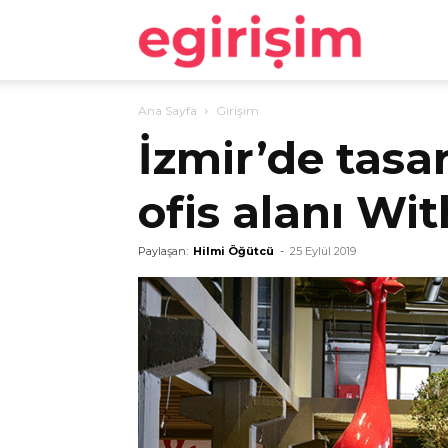
egirişim
Ana Sayfa
Girişim
İzmir’de tasa
ofis alanı Wit
Paylaşan:
Hilmi Öğütcü
-
25 Eylül 2019