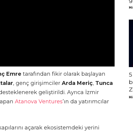
Hi
nç Emre
tarafından fikir olarak başlayan
5
b
talar
, genç girişimciler
Arda Meriç
,
Tunca
Z
esteklenerek geliştirildi. Ayrıca İzmir
Hi
 yapan
Atanova Ventures
’ın da yatırımcılar
apılarını açarak ekosistemdeki yerini