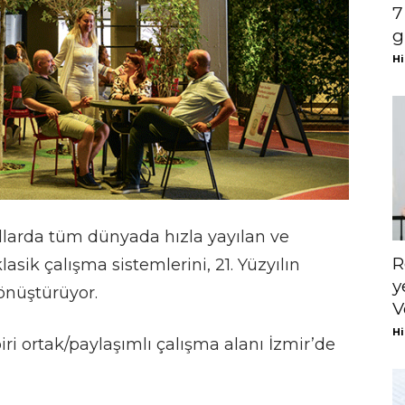
7
g
Hi
yıllarda tüm dünyada hızla yayılan ve
R
asik çalışma sistemlerini, 21. Yüzyılın
y
dönüştürüyor.
V
Hi
ri ortak/paylaşımlı çalışma alanı İzmir’de