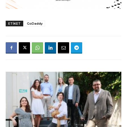
ETIKET
GoDaddy