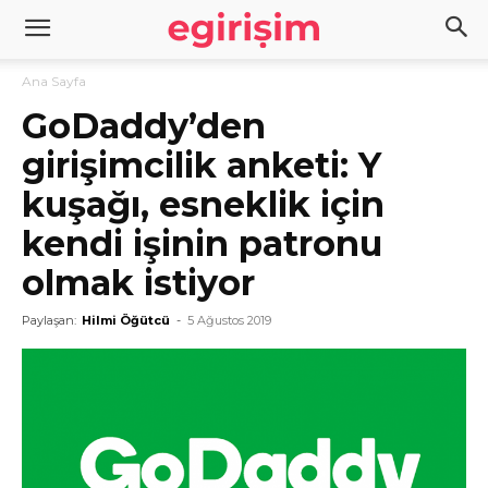
Ana Sayfa
GoDaddy’den
girişimcilik anketi: Y
kuşağı, esneklik için
kendi işinin patronu
olmak istiyor
Paylaşan:
Hilmi Öğütcü
-
5 Ağustos 2019