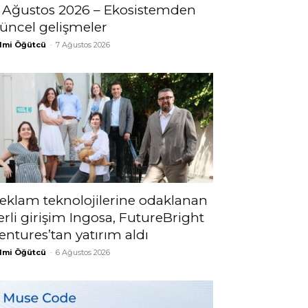
 Ağustos 2026 – Ekosistemden
üncel gelişmeler
lmi Öğütcü
-
7 Ağustos 2026
eklam teknolojilerine odaklanan
erli girişim Ingosa, FutureBright
entures’tan yatırım aldı
lmi Öğütcü
-
6 Ağustos 2026