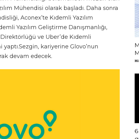
zılım Mühendisi olarak başladı. Daha sonra
disliği, Aconex’te Kıdemli Yazılım
emli Yazılım Geliştirme Danışmanlığı,
Direktörlüğü ve Uber’de Kıdemli
M
 yaptı.Sezgin, kariyerine Glovo’nun
M
arak devam edecek.
Hi
6
g