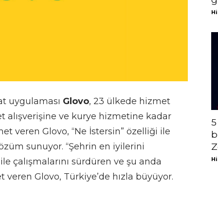
Hi
mat uygulaması
Glovo
, 23 ülkede hizmet
t alışverişine ve kurye hizmetine kadar
5
et veren Glovo, “Ne İstersin” özelliği ile
b
çözüm sunuyor. “Şehrin en iyilerini
Z
Hi
 ile çalışmalarını sürdüren ve şu anda
et veren Glovo, Türkiye’de hızla büyüyor.