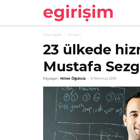
egirişim
Ana Sayfa
Girişim
23 ülkede hi
Mustafa Sezg
Paylaşan:
Hilmi Öğütcü
-
9 Temmuz 2019