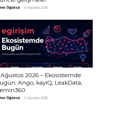
lmi Öğütcü
-
6 Ağustos 2026
 Ağustos 2026 – Ekosistemde
ugün; Ango, kayIQ, LeakData,
emin360
lmi Öğütcü
-
5 Ağustos 2026