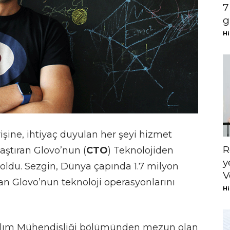
7
g
Hi
şine, ihtiyaç duyulan her şeyi hizmet
R
laştıran Glovo’nun (
CTO
) Teknolojiden
y
oldu. Sezgin, Dünya çapında 1.7 milyon
V
an Glovo’nun teknoloji operasyonlarını
Hi
zılım Mühendisliği bölümünden mezun olan