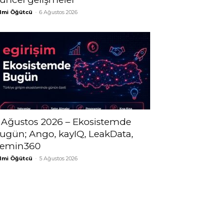
lmi Öğütcü
-
6 Ağustos 2026
 Ağustos 2026 – Ekosistemde
ugün; Ango, kayIQ, LeakData,
emin360
lmi Öğütcü
-
5 Ağustos 2026