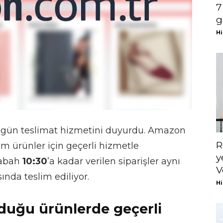
7
g
Hi
ynı gün teslimat hizmetini duyurdu. Amazon
R
üm ürünler için geçerli hizmetle
y
sabah
10:30
’a kadar verilen siparişler aynı
V
ında teslim ediliyor.
Hi
lduğu ürünlerde geçerli