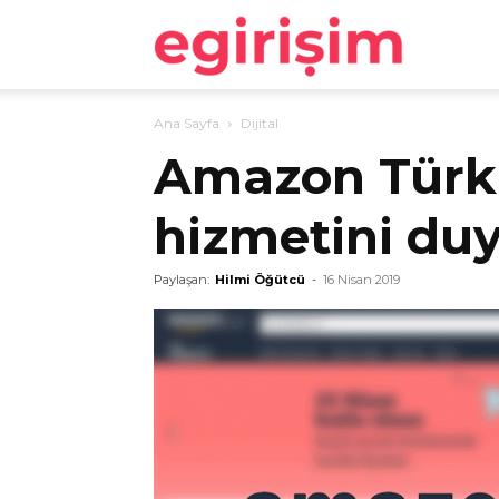
egirişim
Ana Sayfa
Dijital
Amazon Türkiy
hizmetini du
Paylaşan:
Hilmi Öğütcü
-
16 Nisan 2019