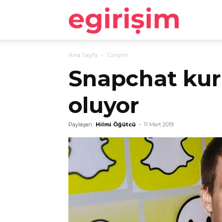
egirişim
Ana Sayfa
Girişim
Snapchat kuru
oluyor
Paylaşan:
Hilmi Öğütcü
-
11 Mart 2019