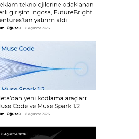
eklam teknolojilerine odaklanan
erli girişim Ingosa, FutureBright
entures’tan yatırım aldı
lmi Öğütcü
-
6 Ağustos 2026
eta’dan yeni kodlama araçları:
use Code ve Muse Spark 1.2
lmi Öğütcü
-
6 Ağustos 2026