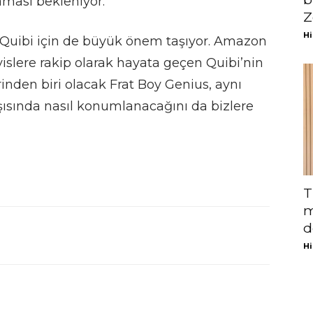
aması bekleniyor.
Z
Hi
 Quibi için de büyük önem taşıyor. Amazon
vislere rakip olarak hayata geçen Quibi’nin
erinden biri olacak Frat Boy Genius, aynı
ısında nasıl konumlanacağını da bizlere
T
m
d
Hi