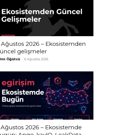
 Ağustos 2026 – Ekosistemden
üncel gelişmeler
lmi Öğütcü
-
6 Ağustos 2026
 Ağustos 2026 – Ekosistemde
ugün; Ango, kayIQ, LeakData,