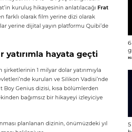
at’in kuruluş hikayesinin anlatılacağı
Frat
n farklı olarak film yerine dizi olarak
r yerine dijital yayın platformu Quibi’de
6
g
r yatırımla hayata geçti
Hi
irketlerinin 1 milyar dolar yatırımıyla
letleri’nde kurulan ve Silikon Vadisi’nde
rat Boy Genius dizisi, kısa bölümlerden
kinden bağımsız bir hikayeyi izleyiciye
ması planlanan dizinin, önümüzdeki yıl
5
b