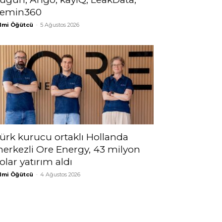
emin360
lmi Öğütcü
-
5 Ağustos 2026
ürk kurucu ortaklı Hollanda
erkezli Ore Energy, 43 milyon
olar yatırım aldı
lmi Öğütcü
-
4 Ağustos 2026