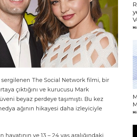
R
y
V
Hi
 sergilenen The Social Network filmi, bir
rtaya çıktığını ve kurucusu Mark
M
veni beyaz perdeye taşımıştı. Bu kez
M
edya ağının hikayesi daha izleyiciyle
Hi
‘in hayatının ve 13 – 24 yaş aralığındaki