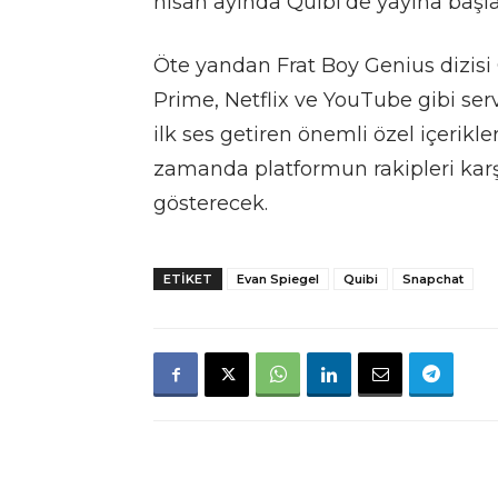
nisan ayında Quibi’de yayına başl
Öte yandan Frat Boy Genius dizisi
Prime, Netflix ve YouTube gibi ser
ilk ses getiren önemli özel içerikl
zamanda platformun rakipleri karş
gösterecek.
ETIKET
Evan Spiegel
Quibi
Snapchat