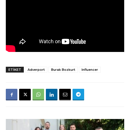
ETIKET
Adverport
Burak Bozkurt
Influencer