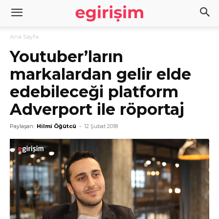
Ana Sayfa
Youtuber’ların
markalardan gelir elde
edebileceği platform
Adverport ile röportaj
Paylaşan:
Hilmi Öğütcü
-
12 Şubat 2018