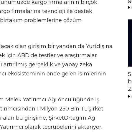
 günümüzde kargo firmalarının birçok
Hi
rgo firmalarına teknoloji ile destek
da birtakım problemlerine çözüm
lacak olan girişim bir yandan da Yurtdışına
ek için ABD’de testler ve araştırmalar
 artırılmış gerçeklik ve yapay zeka
mcı ekosisteminin önde gelen isimlerinin
5
b
Z
Hi
ım Melek Yatırımcı Ağı öncülüğünde iş
ırımcısından 1 Milyon 250 Bin TL şirket
ı alan bu girişime, ŞirketOrtağım Ağ
tırımcı olarak tecrübelerini aktarıyor.