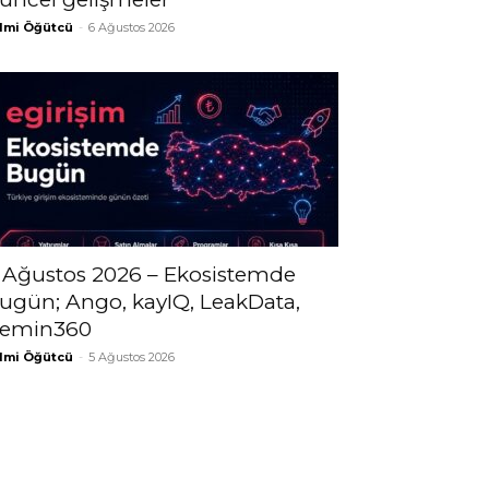
lmi Öğütcü
-
6 Ağustos 2026
 Ağustos 2026 – Ekosistemde
ugün; Ango, kayIQ, LeakData,
emin360
lmi Öğütcü
-
5 Ağustos 2026