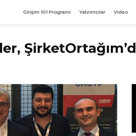
Girişim 101 Programı
Yatırımcılar
Video
r, ŞirketOrtağım’d