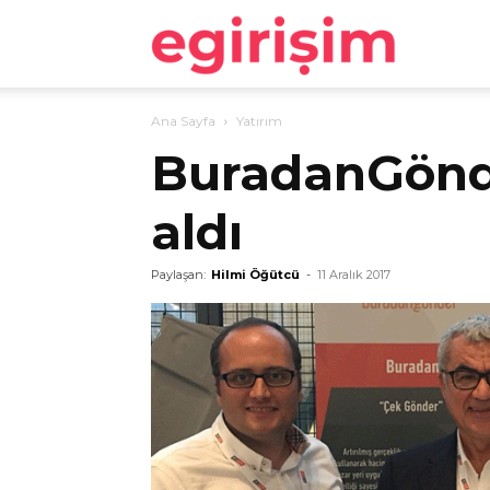
egirişim
Ana Sayfa
Yatırım
BuradanGönde
aldı
Paylaşan:
Hilmi Öğütcü
-
11 Aralık 2017