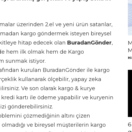
amalar üzerinden 2.el ve yeni ürün satanlar,
çıkmadan kargo göndermek isteyen bireysel
 kitleye hitap edecek olan
BuradanGönder
,
M
M
törde hem ilk olmak hem de Kargo
Hi
 sunmak istiyor.
afından kurulan BuradanGönder ile kargo
çeklik kullanarak ölçebilir, yapay zeka
lirsiniz. Ve son olarak kargo & kurye
kredi kartı ile ödeme yapabilir ve kuryenin
zi gönderebilirsiniz.
oblemini çözmediğinin altını çizen
6
 olmadığı ve bireysel müşterilerin kargo
g