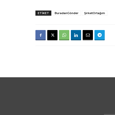
ETIKET
BuradanGönder
ŞirketOrtağım