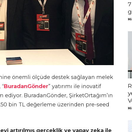
7
g
Hi
emine önemli ölçüde destek sağlayan melek
R
, “
BuradanGönder
” yatırımı ile inovatif
y
m ediyor. BuradanGönder, ŞirketOrtağım’ın
V
 250 bin TL değerleme üzerinden pre-seed
Hi
 artırılmış gerçeklik ve yapay zeka ile