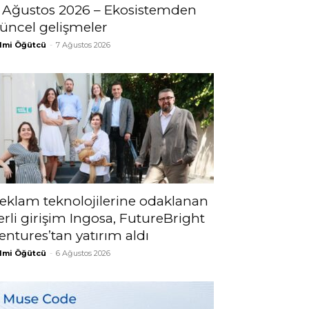
 Ağustos 2026 – Ekosistemden
üncel gelişmeler
lmi Öğütcü
-
7 Ağustos 2026
eklam teknolojilerine odaklanan
erli girişim Ingosa, FutureBright
entures’tan yatırım aldı
lmi Öğütcü
-
6 Ağustos 2026