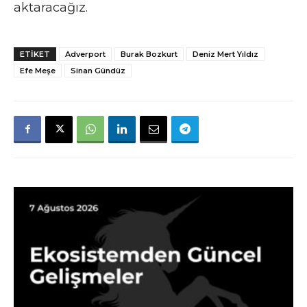
aktaracağız.
ETIKET
Adverport
Burak Bozkurt
Deniz Mert Yıldız
Efe Meşe
Sinan Gündüz