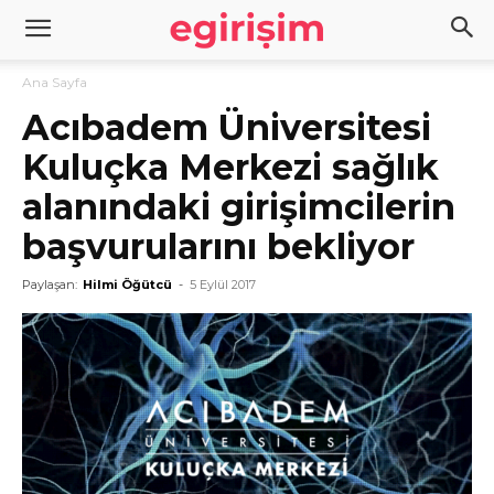
Ana Sayfa
Acıbadem Üniversitesi
Kuluçka Merkezi sağlık
alanındaki girişimcilerin
başvurularını bekliyor
Paylaşan:
Hilmi Öğütcü
-
5 Eylül 2017