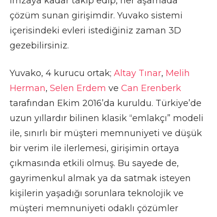
imzaya kadar takip edip, her aşamada
çözüm sunan girişimdir. Yuvako sistemi
içerisindeki evleri istediğiniz zaman 3D
gezebilirsiniz.
Yuvako, 4 kurucu ortak;
Altay Tınar
,
Melih
Herman
,
Selen Erdem
ve
Can Erenberk
tarafından Ekim 2016’da kuruldu. Türkiye’de
uzun yıllardır bilinen klasik “emlakçı” modeli
ile, sınırlı bir müşteri memnuniyeti ve düşük
bir verim ile ilerlemesi, girişimin ortaya
çıkmasında etkili olmuş. Bu sayede de,
gayrimenkul almak ya da satmak isteyen
kişilerin yaşadığı sorunlara teknolojik ve
müşteri memnuniyeti odaklı çözümler