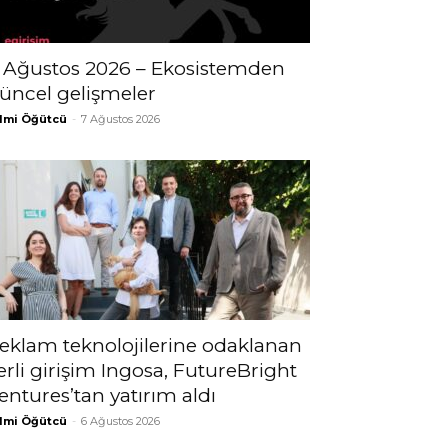
 Ağustos 2026 – Ekosistemden
üncel gelişmeler
lmi Öğütcü
-
7 Ağustos 2026
eklam teknolojilerine odaklanan
erli girişim Ingosa, FutureBright
entures’tan yatırım aldı
lmi Öğütcü
-
6 Ağustos 2026