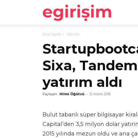
egirişim
Ana Sayfa
Yatırım
Startupbootc
Sixa, Tandem 
yatırım aldı
Paylaşan:
Hilmi Öğütcü
-
12 Aralık 2016
Bulut tabanlı süper bilgisayar ki
Capital’den 3,5 milyon dolar yatır
2015 yılında mezun oldu ve ana çat