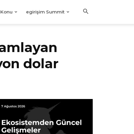
Konu
egirişim Summit
mamlayan
yon dolar