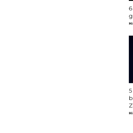
6
g
Hi
5
b
Z
Hi