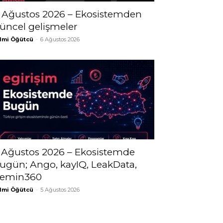
 Ağustos 2026 – Ekosistemden
üncel gelişmeler
lmi Öğütcü
-
6 Ağustos 2026
 Ağustos 2026 – Ekosistemde
ugün; Ango, kayIQ, LeakData,
emin360
lmi Öğütcü
-
5 Ağustos 2026