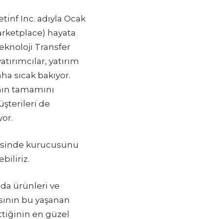
tinf Inc. adıyla Ocak
rketplace) hayata
eknoloji Transfer
tırımcılar, yatırım
ha sıcak bakıyor.
ının tamamını
şterileri de
yor.
cesinde kurucusunu
ebiliriz.
da ürünleri ve
asının bu yaşanan
tiğinin en güzel