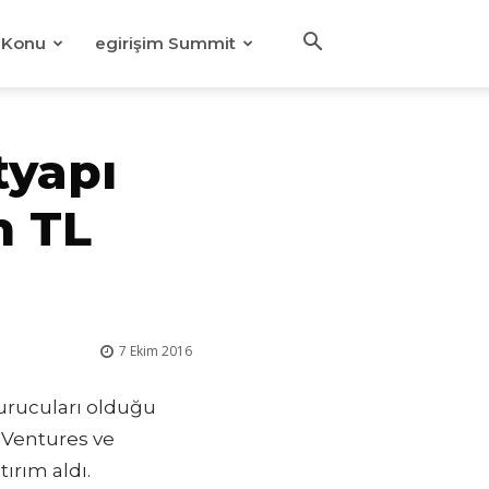
Konu
egirişim Summit
tyapı
n TL
7 Ekim 2016
kurucuları olduğu
g Ventures ve
ırım aldı.