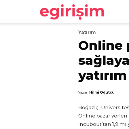
egirişim
Yatırım
Online 
sağlaya
yatırım
Yazar:
Hilmi Öğütcü
Boğaziçi Üniversite
Online pazar yerleri 
Incubout’tan 1,9 mil