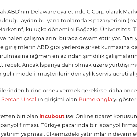
arak ABD’nin Delaware eyaletinde C Corp olarak Marke
rulduğu aydan bu yana toplamda 8 pazaryerinin (ma
Marketinf, kuluçka dönemini Boğaziçi Üniversitesi T
e halen çalışmalarını burada devam ettiriyor. Bazı ya
le girişimlerin ABD gibi yerlerde şirket kurmasına da
urulmasına rağmen en azından şimdilik çalışmalar
tirecek. Ancak İspanya dahi olmak üzere yurtdışı mü
gelir modeli; müşterilerinden aylık servis ücreti alı
ilerinden birine örnek vermek gerekirse; daha ön
 Sercan Ünsal
‘ın girişimi olan
Bumerangla
‘yı göster
ketten biri olan
Incubout
ise; Online ticaret konusun
 İspanyol firması. Türkiye pazarında bir İspanyol firm
 yatırım yapması, ülkemizdeki yatırımların devam et