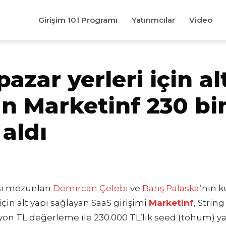
Girişim 101 Programı
Yatırımcılar
Video
pazar yerleri için al
n Marketinf 230 bi
 aldı
si mezunları
Demircan Çelebi
ve
Barış Palaska
‘nın 
için alt yapı sağlayan SaaS girişimi
Marketinf
, Strin
yon TL değerleme ile 230.000 TL’lik seed (tohum) yat