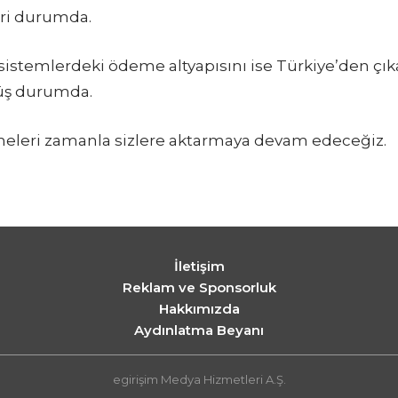
iri durumda.
istemlerdeki ödeme altyapısını ise Türkiye’den çıka
müş durumda.
işmeleri zamanla sizlere aktarmaya devam edeceğiz.
İletişim
Reklam ve Sponsorluk
Hakkımızda
Aydınlatma Beyanı
egirişim Medya Hizmetleri A.Ş.